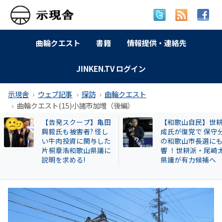
曲輪クエスト
書籍
情報提供・連絡先
JINKEN.TV ログイン
示現舎
ウェブ記事
探訪
曲輪クエスト
曲輪クエスト(15)小諸市加増（後編）
【和歌山自民】世耕弘
特別企画 解放同盟
成氏が復党で 保守分裂
政等が 過去に公開
の和歌山市長選にも影
部落・同和地区リ
響 ！世耕派・尾崎太郎
県議が有力候補へ