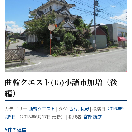
曲輪クエスト(15)小諸市加増（後
編）
カテゴリー:
曲輪クエスト
| タグ:
古村
,
長野
| 投稿日:
2016年9
月5日
（
2018年6月17日
更新）
|
投稿者:
宮部 龍彦
5件の返信