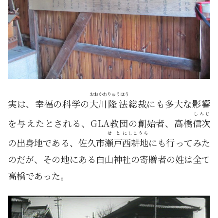
おおかわ
りゅうほう
実は、幸福の科学の
大川
隆法
総裁にも多大な影響
しんじ
を与えたとされる、GLA教団の創始者、高橋
信次
せと
にしこうち
の出身地である、佐久市
瀬戸
西耕地
にも行ってみた
のだが、その地にある白山神社の寄贈者の姓は全て
高橋であった。