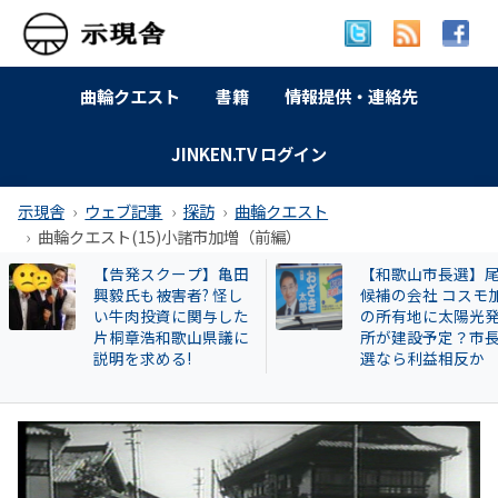
曲輪クエスト
書籍
情報提供・連絡先
JINKEN.TV ログイン
示現舎
ウェブ記事
探訪
曲輪クエスト
曲輪クエスト(15)小諸市加増（前編）
【和歌山市長選】尾崎
訴訟進行状況 2025
候補の会社 コスモ加太
月27日現在
の所有地に太陽光発電
所が建設予定？市長当
選なら利益相反か