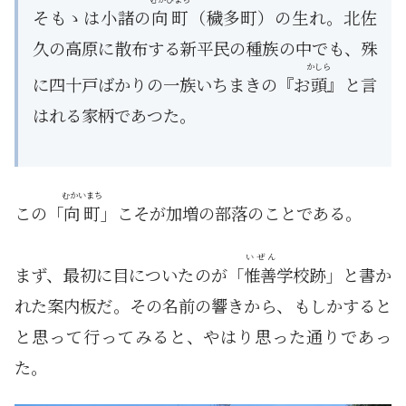
そもゝは小諸の
向町
（穢多町）の生れ。北佐
久の高原に散布する新平民の種族の中でも、殊
かしら
に四十戸ばかりの一族いちまきの『お
頭
』と言
はれる家柄であつた。
むかいまち
この「
向町
」こそが加増の部落のことである。
いぜん
まず、最初に目についたのが「
惟善
学校跡」と書か
れた案内板だ。その名前の響きから、もしかすると
と思って行ってみると、やはり思った通りであっ
た。