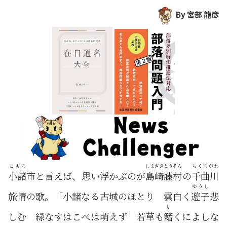
By 宮部 龍彦
こもろ
しまざき
とうそん
ちくまがわ
小諸
市と言えば、思い浮かぶのが
島崎
藤村
の
千曲川
ゆうし
旅情の歌。「小諸なる古城のほとり 雲白く
遊子
悲
し
しむ 緑なすはこべは萌えず 若草も
籍
くによしな