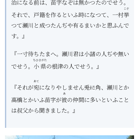
治になる前は、苗字なぞは無かつたのでせう。
こぞ
それで、戸籍を作るといふ時になつて、一村
挙
つて瀬川と成つたんぢや有るまいかと思ふんで
す。』
『一寸待ちたまへ。瀬川君は小諸の人ぢや無い
ちひさがた
でせう。
小県
の根津の人でせう。』
あて
『それが
宛
になりやしません――兎に角、瀬川とか
あ
高橋とかいふ苗字が
彼
の仲間に多いといふこと
は叔父から聞きました。』