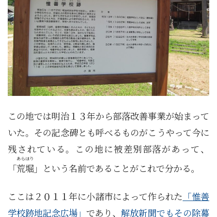
この地では明治１３年から部落改善事業が始まって
いた。その記念碑とも呼べるものがこうやって今に
残されている。この地に被差別部落があって、
あらほり
「
荒堀
」という名前であることがこれで分かる。
ここは２０１１年に小諸市によって作られた
「惟善
学校跡地記念広場」
であり、
解放新聞でもその除幕