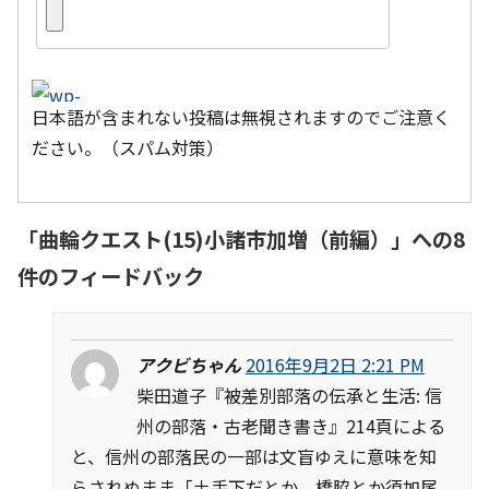
日本語が含まれない投稿は無視されますのでご注意く
ださい。（スパム対策）
「
曲輪クエスト(15)小諸市加増（前編）
」への8
件のフィードバック
アクビちゃん
2016年9月2日 2:21 PM
柴田道子『被差別部落の伝承と生活: 信
州の部落・古老聞き書き』214頁による
と、信州の部落民の一部は文盲ゆえに意味を知
らされぬまま「土手下だとか、橋脇とか須加尾