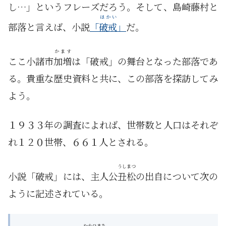
し…」というフレーズだろう。そして、島崎藤村と
はかい
部落と言えば、小説
「
破戒
」
だ。
かます
ここ小諸市
加増
は「破戒」の舞台となった部落であ
る。貴重な歴史資料と共に、この部落を探訪してみ
よう。
１９３３年の調査によれば、世帯数と人口はそれぞ
れ１２０世帯、６６１人とされる。
うしまつ
小説「破戒」には、主人公
丑松
の出自について次の
ように記述されている。
むかひまち