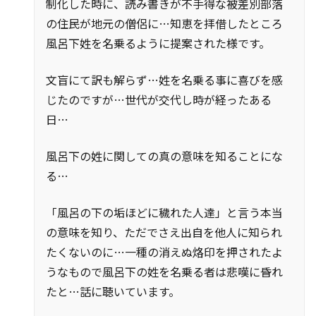
制化した時に、読み書きが不手得な被差別部落
の住民が地元の僧侶に…知恵を拝借したところ
風呂下姓を名乗るように提案された様です。
文盲にて訳も解らず…姓を名乗る事に喜びを感
じたのですが…世代が交代し時が経ったある
日…
風呂下の姓に関しての真の意味を知ることにな
る…
「風呂の下の垢ほどに穢れた人達」と言う本当
の意味を知り、ただでさえ出自を他人に知られ
たくないのに…一種の消えぬ烙印を押されたよ
うなもので風呂下の姓を名乗る者は悲嘆に昏れ
たと…話に聴いています。