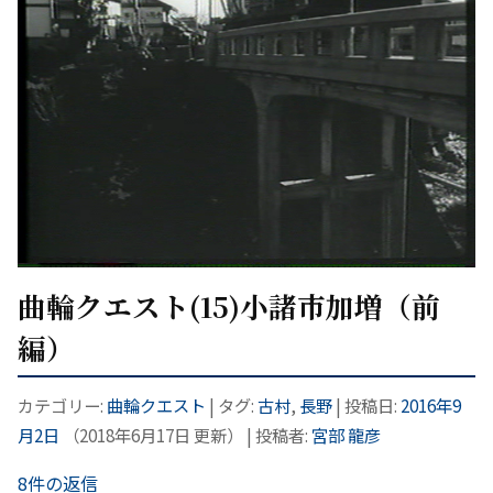
曲輪クエスト(15)小諸市加増（前
編）
カテゴリー:
曲輪クエスト
| タグ:
古村
,
長野
| 投稿日:
2016年9
月2日
（
2018年6月17日
更新）
|
投稿者:
宮部 龍彦
8件の返信