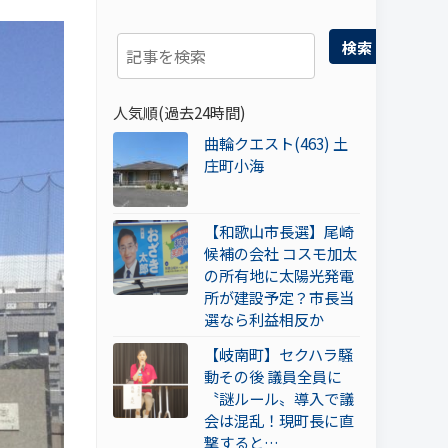
検索
人気順(過去24時間)
曲輪クエスト(463) 土
庄町小海
【和歌山市長選】尾崎
候補の会社 コスモ加太
の所有地に太陽光発電
所が建設予定？市長当
選なら利益相反か
【岐南町】セクハラ騒
動その後 議員全員に
〝謎ルール〟導入で議
会は混乱！現町長に直
撃すると…