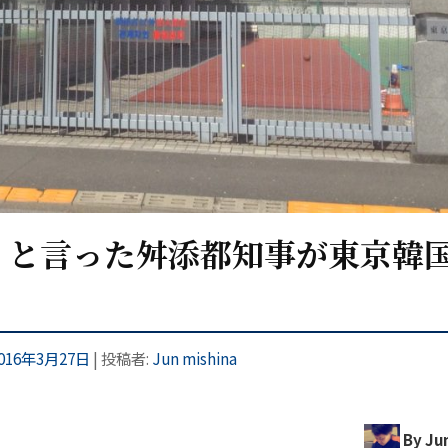
」と言った舛添都知事が東京韓
016年3月27日
|
投稿者:
Jun mishina
By Ju