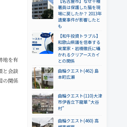
【名古屋市】なぜ千種
署員は保護した猫を現
場に戻したか？ 2013年
遺棄事件が影響したと
も
【和牛投資トラブル】
和歌山県議を信奉する
実業家・岩橋徹氏に囁
かれるクリアースカイ
跡地を有
との関係
領と会談
曲輪クエスト(462) 島
本町広瀬
国の関係
曲輪クエスト(110)大津
市伊香立下龍華 “大谷
村”
曲輪クエスト(460) 高
槻市梶原