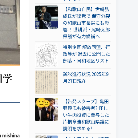
【和歌山自民】世耕弘
成氏が復党で 保守分裂
の和歌山市長選にも影
響 ！世耕派・尾崎太郎
県議が有力候補へ
特別企画 解放同盟、行
政等が 過去に公開した
部落・同和地区リスト
訴訟進行状況 2025年9
国学
月27日現在
【告発スクープ】亀田
興毅氏も被害者? 怪し
い牛肉投資に関与した
片桐章浩和歌山県議に
説明を求める!
n mishina