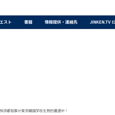
エスト
書籍
情報提供・連絡先
JINKEN.TV
舛添都知事が東京韓国学校を熱烈優遇中！