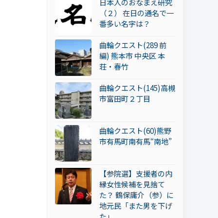
日本人のおなまえ研究
（２） 在日の通名で一
番多い名字は？
曲輪クエスト(289 前
編) 熊本市 中央区 本
荘・春竹
曲輪クエスト(145)高槻
市富田町２丁目
曲輪クエスト(60)熊野
市有馬町南有馬“南地”
【参院選】支援者の内
縁女性候補を見捨て
た？ 鶴保庸介（参）に
地元民「また男を下げ
た」