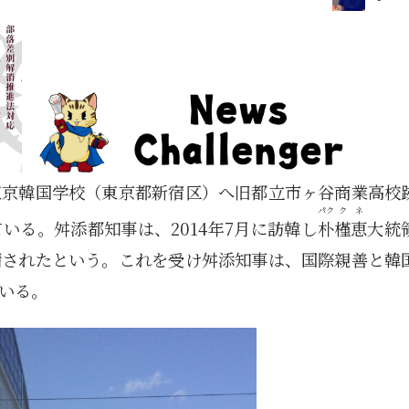
東京韓国学校（東京都新宿区）へ旧都立市ヶ谷商業高校
パク
クネ
いる。舛添都知事は、2014年7月に訪韓し
朴
槿恵
大統
請されたという。これを受け舛添知事は、国際親善と韓
いる。