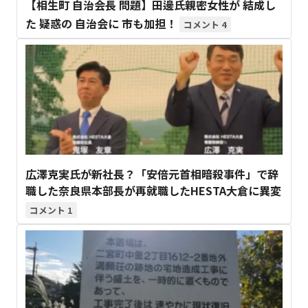
【相生町 自治会長 問題】田邊氏親密女性が 結成し
た 疑惑の 自治会に 市も加担！
4
広澤克実氏が新社長？「安倍元首相暗殺事件」で辞
職した奈良県本部長が再就職したHESTA大倉に異変
1