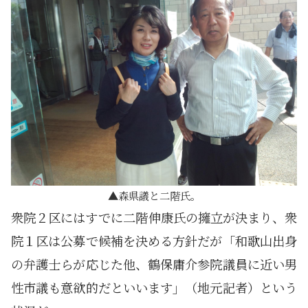
森県議と二階氏。
衆院２区にはすでに二階伸康氏の擁立が決まり、衆
院１区は公募で候補を決める方針だが「和歌山出身
の弁護士らが応じた他、鶴保庸介参院議員に近い男
性市議も意欲的だといいます」（地元記者）という