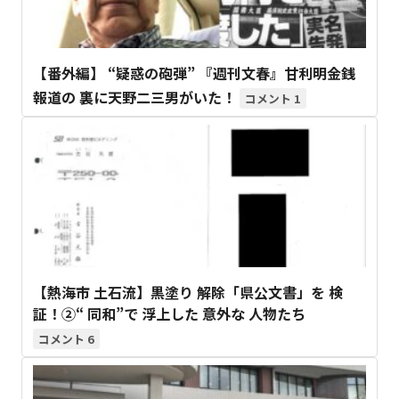
【番外編】 “疑惑の砲弾” 『週刊文春』甘利明金銭
報道の 裏に天野二三男がいた！
1
【熱海市 土石流】黒塗り 解除「県公文書」を 検
証！②“ 同和”で 浮上した 意外な 人物たち
6