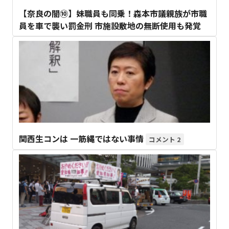
【奈良の闇⑩】妹職員も同乗！森本市議親族が市職
員を車で襲い罰金刑 市施設敷地の無断使用も発覚
関西生コンは 一筋縄ではない事情
2