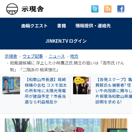
曲輪クエスト
書籍
情報提供・連絡先
JINKEN.TV ログイン
示現舎
ウェブ記事
ニュース
地方
総裁選候補に 浮上した小林鷹之氏 擁立の狙いは「高市氏 けん
制」「二階派の 結束強化」
【告発スクープ】亀田
【岐南町】セクハ
興毅氏も被害者? 怪し
動その後 議員全員
い牛肉投資に関与した
〝謎ルール〟導入
片桐章浩和歌山県議に
会は混乱！現町長
説明を求める!
撃すると…