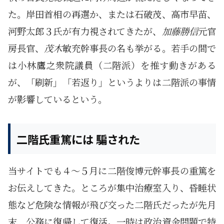
た。岸田首相の再選か、または石破茂、高市早苗、
河野太郎３氏が有力視されてきたが、
加藤勝信
元官
房長官、
茂木
敏充幹事長の名も挙がる。若手の間で
は小林鷹之衆院議員（二階派）を推す動きがある
が、「刷新」「若返り」というよりは二階派の事情
が影響しているという。
二階氏重篤には 騙された
当サイトでも４～５月に二階俊博元幹事長の重篤を
お伝えしてきた。ところが集中治療室入り、昏睡状
態など危険な情報が飛び交った二階氏だったが先月
末、公務に復帰して復活。一時は政治資金問題で特