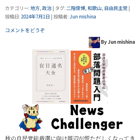
カテゴリー:
地方
,
政治
| タグ:
二階俊博
,
和歌山
,
自由民主党
|
投稿日:
2024年7月1日
|
投稿者:
Jun mishina
コメントをどうぞ
By Jun mishina
秋の自民党総裁選に向け周辺が慌ただしくなってき