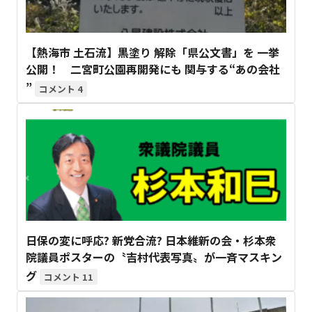
【熱海市 土石流】黒塗り 解除「県公文書」を 一挙
公開！ 二宮町公園再開発にも 関与する“あの会社
”
4
日保の変に呼応? 新党合流? 日本維新の会・杉本衆
院議員ポスターの〝吉村代表写真〟が一斉マスキン
グ
11