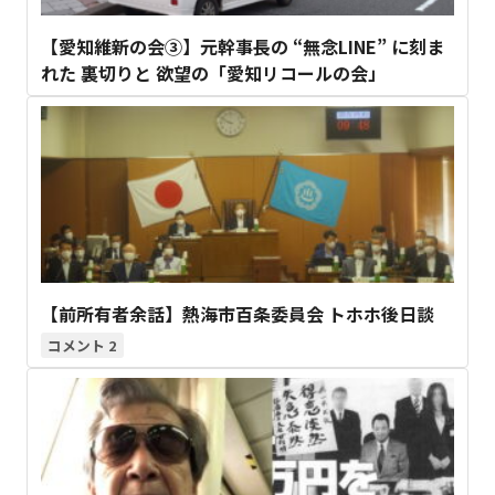
【愛知維新の会③】元幹事長の “無念LINE” に刻ま
れた 裏切りと 欲望の「愛知リコールの会」
【前所有者余話】熱海市百条委員会 トホホ後日談
2