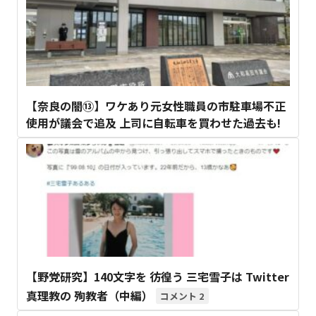
【奈良の闇⑬】ワケあり元女性職員の市駐車場不正
使用が議会で追及 上司に自転車を買わせた過去も!
【野党研究】140文字を 彷徨う 三宅雪子は Twitter
真理教の 殉教者（中編）
2