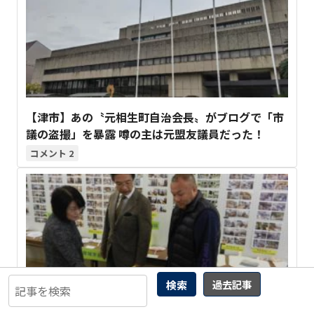
【津市】あの〝元相生町自治会長〟がブログで「市
議の盗撮」を暴露 噂の主は元盟友議員だった！
2
検索
過去記事
【相生町 自治会長問題】業者への 不当要求捜査は