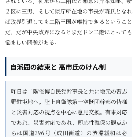
されている。従来から二階氏と懇意の岸本知事、新
２区に三男、そして県庁所在地の市長が森氏となれ
ば政界引退しても二階王国が維持できるということ
だ。だが中央政界になるとまだドン二階にとっても
悩ましい問題がある。
自派閥の結束と 高市氏のけん制
昨日は二階俊博自民党幹事長と共に地元の習志
野駐屯地へ。陸上自衛隊第一空挺団幹部の皆様
と災害対応の視点を中心に意見交換。有事対応
であれ、災害対応であれ、即応性確保の観点か
らは国道296号（成田街道）の渋滞緩和は必