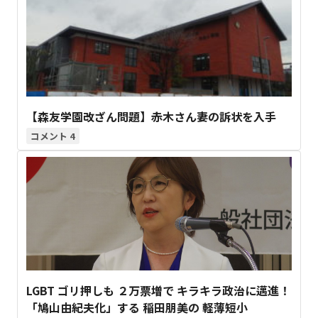
【森友学園改ざん問題】赤木さん妻の訴状を入手
4
LGBT ゴリ押しも ２万票増で キラキラ政治に邁進！
「鳩山由紀夫化」する 稲田朋美の 軽薄短小