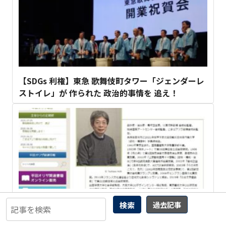
【SDGs 利権】東急 歌舞伎町タワー「ジェンダーレ
ストイレ」が 作られた 政治的事情を 追え！
平田オリザが 参政権集会で語った 韓国万歳語録
検索
過去記事
3