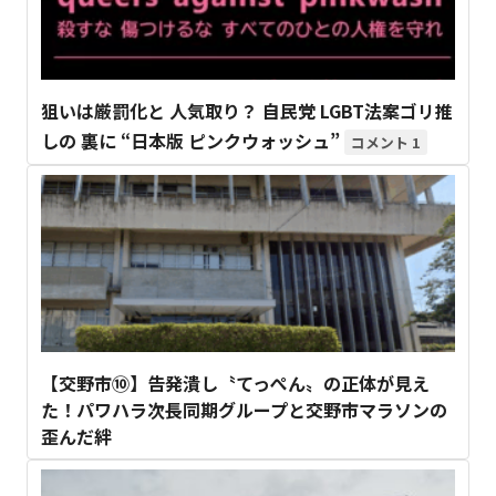
狙いは厳罰化と 人気取り？ 自民党 LGBT法案ゴリ推
しの 裏に “日本版 ピンクウォッシュ”
1
【交野市⑩】告発潰し〝てっぺん〟の正体が見え
た！パワハラ次長同期グループと交野市マラソンの
歪んだ絆