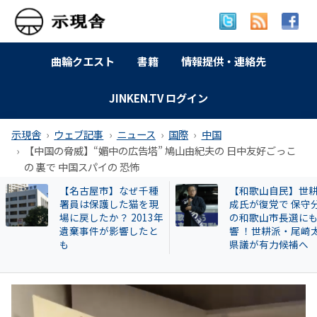
曲輪クエスト
書籍
情報提供・連絡先
JINKEN.TV ログイン
示現舎
ウェブ記事
ニュース
国際
中国
【中国の脅威】“媚中の広告塔” 鳩山由紀夫の 日中友好ごっこ
の 裏で 中国スパイの 恐怖
【名古屋市】なぜ千種
【和歌山自民】世耕弘
署員は保護した猫を現
成氏が復党で 保守分
場に戻したか？ 2013年
の和歌山市長選にも影
遺棄事件が影響したと
響 ！世耕派・尾崎太
も
県議が有力候補へ