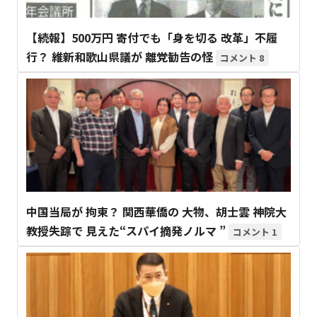
【続報】500万円 寄付でも「身を切る 改革」不履
行？ 維新和歌山県議が 離党勧告の怪
8
中国当局が 拘束？ 関西華僑の 大物、胡士雲 神院大
教授失踪で 見えた“スパイ摘発ノルマ ”
1