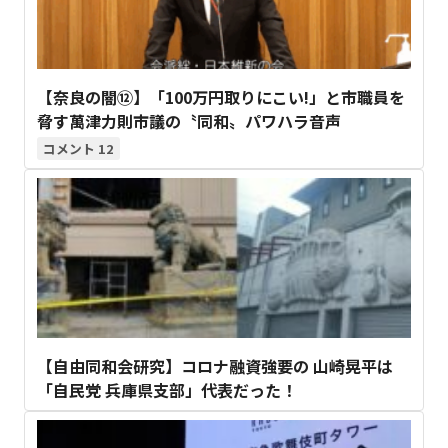
【奈良の闇⑫】「100万円取りにこい!」と市職員を
脅す萬津力則市議の〝同和〟パワハラ音声
12
【自由同和会研究】コロナ融資強要の 山崎晃平は
「自民党 兵庫県支部」代表だった！