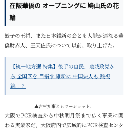
在阪華僑の オープニングに 鳩山氏の花
輪
餃子の王将、また日本維新の会とも人脈が連なる華
僑財界人、王天佐氏について以前、取り上げた。
【統一地方選 特集】後手の自民、地域政党か
ら 全国区を 目指す 維新に 中国要人も 熱視
線！？
吉村知事ともツーショット。
大阪でPCR検査から中秋明月祭まで広く事業に関
わる実業家だ。大阪府内で広域的にPCR検査センタ