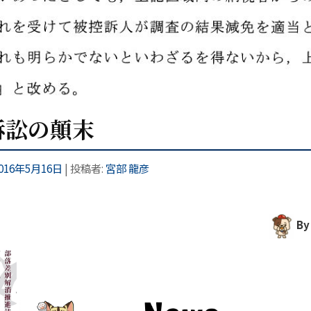
訴訟の顛末
016年5月16日
|
投稿者:
宮部 龍彦
By