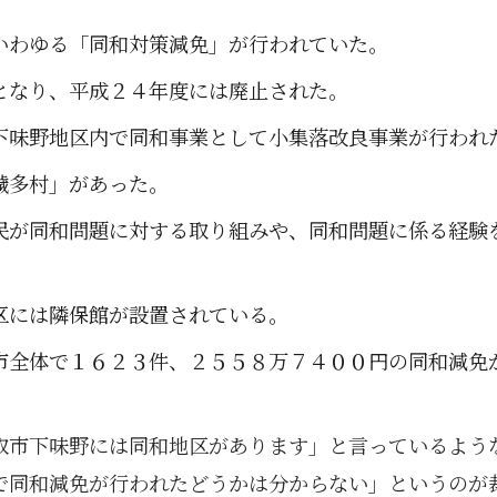
いわゆる「同和対策減免」が行われていた。
となり、平成２４年度には廃止された。
下味野地区内で同和事業として小集落改良事業が行われ
穢多村」があった。
民が同和問題に対する取り組みや、同和問題に係る経験
区には隣保館が設置されている。
市全体で１６２３件、２５５８万７４００円の同和減免
取市下味野には同和地区があります」と言っているよう
で同和減免が行われたどうかは分からない」というのが