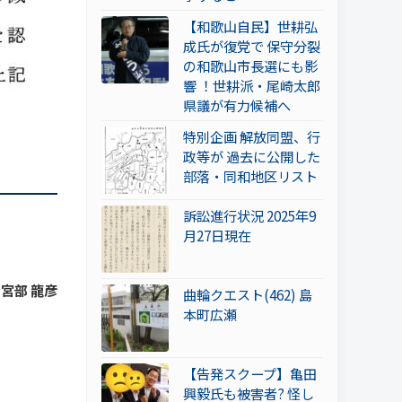
【和歌山自民】世耕弘
成氏が復党で 保守分裂
の和歌山市長選にも影
響 ！世耕派・尾崎太郎
県議が有力候補へ
特別企画 解放同盟、行
政等が 過去に公開した
部落・同和地区リスト
訴訟進行状況 2025年9
月27日現在
 宮部 龍彦
曲輪クエスト(462) 島
本町広瀬
【告発スクープ】亀田
興毅氏も被害者? 怪し