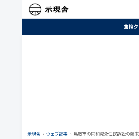
曲輪ク
示現舎
ウェブ記事
鳥取市の同和減免住民訴訟の顛末