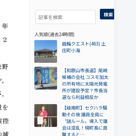
検索
人気順(過去24時間)
曲輪クエスト(463) 土
庄町小海
【和歌山市長選】尾崎
候補の会社 コスモ加太
の所有地に太陽光発電
所が建設予定？市長当
選なら利益相反か
【岐南町】セクハラ騒
動その後 議員全員に
〝謎ルール〟導入で議
会は混乱！現町長に直
撃すると…