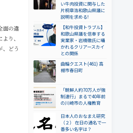
い牛肉投資に関与した
片桐章浩和歌山県議に
説明を求める!
【和牛投資トラブル】
全面の違
和歌山県議を信奉する
により、
実業家・岩橋徹氏に囁
かれるクリアースカイ
が、どう
との関係
曲輪クエスト(461) 高
槻市春日町
「朝鮮人約70万人が強
制連行」まるで40年前
の川崎市の人権教育
日本人のおなまえ研究
（２） 在日の通名で一
番多い名字は？