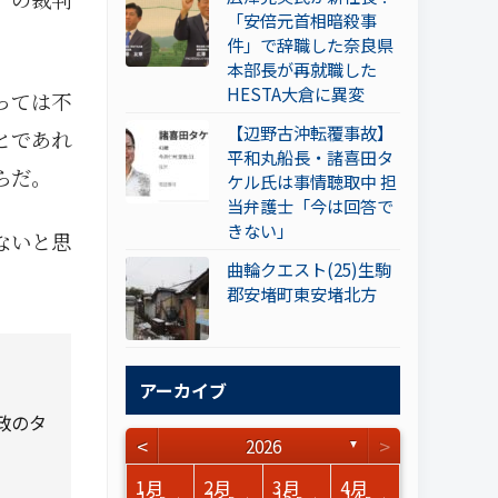
「安倍元首相暗殺事
件」で辞職した奈良県
本部長が再就職した
HESTA大倉に異変
っては不
【辺野古沖転覆事故】
とであれ
平和丸船長・諸喜田タ
らだ。
ケル氏は事情聴取中 担
当弁護士「今は回答で
きない」
ないと思
曲輪クエスト(25)生駒
郡安堵町東安堵北方
アーカイブ
政のタ
<
>
2026
。
▼
3月
3月
3月
3月
3月
3月
3月
3月
3月
3月
3月
3月
3月
3月
3月
3月
4月
4月
4月
4月
4月
4月
4月
4月
4月
4月
4月
4月
4月
4月
4月
4月
1月
2月
3月
4月
15
17
17
14
14
15
14
12
14
15
0
0
3
0
0
1
16
15
14
16
13
13
12
12
13
13
0
0
3
2
0
0
13
13
15
14