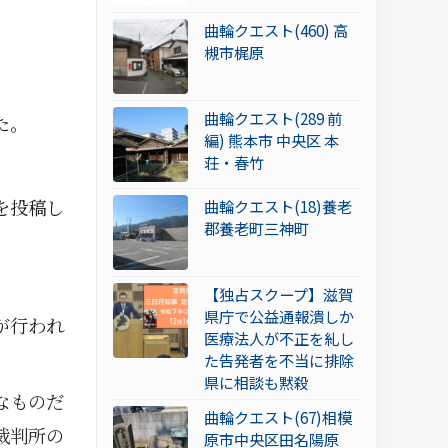
曲輪クエスト(460) 高
槻市梶原
曲輪クエスト(289 前
た。
編) 熊本市 中央区 本
荘・春竹
を投稿し
曲輪クエスト(18)養老
郡養老町三神町
【独占スクープ】滋賀
県庁で公益通報潰しか
が行われ
医療法人が不正を糺し
た告発者を不当に排除
県に相談も黙殺
なものだ
曲輪クエスト(67)相模
裁判所の
原市中央区田名陽原