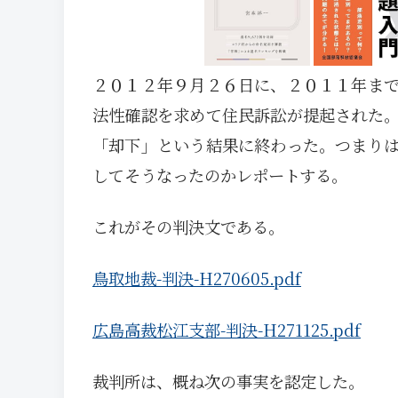
２０１２年９月２６日に、２０１１年ま
法性確認を求めて住民訴訟が提起された
「却下」という結果に終わった。つまり
してそうなったのかレポートする。
これがその判決文である。
鳥取地裁-判決-H270605.pdf
広島高裁松江支部-判決-H271125.pdf
裁判所は、概ね次の事実を認定した。