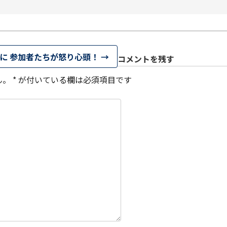
Posts
Posts
Posts
Posts
Posts
Posts
Posts
Posts
Posts
Posts
Posts
Posts
Posts
Posts
Posts
Post
Posts
Posts
Posts
Posts
Posts
Posts
Posts
Posts
Posts
Posts
Posts
Posts
Posts
Posts
Posts
Post
5月
5月
5月
5月
5月
5月
5月
5月
5月
5月
5月
5月
5月
5月
5月
5月
6月
6月
6月
6月
6月
6月
6月
6月
6月
6月
6月
6月
6月
6月
6月
6月
12
14
11
12
14
12
11
11
11
7
0
0
2
2
0
0
13
13
14
14
15
12
13
13
12
9
0
0
2
0
0
1
Posts
Posts
Posts
Posts
Posts
Posts
Posts
Posts
Posts
Posts
Posts
Posts
Posts
Posts
Posts
Posts
Posts
Posts
Posts
Posts
Posts
Posts
Posts
Posts
Posts
Posts
Posts
Posts
Posts
Posts
Posts
Post
9月
9月
9月
9月
9月
9月
9月
9月
9月
9月
9月
9月
9月
9月
9月
9月
10月
10月
10月
10月
10月
10月
10月
10月
10月
10月
10月
10月
10月
10月
10月
10月
15
13
16
16
14
13
12
12
13
12
0
0
4
2
1
1
15
19
16
13
17
12
13
14
13
11
0
0
7
2
0
1
Posts
Posts
Posts
Posts
Posts
Posts
Posts
Posts
Posts
Posts
Posts
Posts
Posts
Posts
Post
Post
Posts
Posts
Posts
Posts
Posts
Posts
Posts
Posts
Posts
Posts
Posts
Posts
Posts
Posts
Posts
Post
に 参加者たちが怒り心頭！
→
コメントを残す
ん。
*
が付いている欄は必須項目です