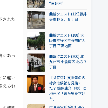
“三軒村”
曲輪クエスト(129)藤井
下された
寺市林５，６丁目
曲輪クエスト(188) 大
阪市平野区平野市町３
丁目 平野地区
義があっ
曲輪クエスト(200) 北
九州市 小倉南区 北方３
丁目
とに違い
【参院選】支援者の内
縁女性候補を見捨て
考えられ
た？ 鶴保庸介（参）に
地元民「また男を下げ
た」
広澤克実氏が新社長？
」の裁判