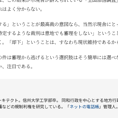
れはよく分からない。
する」ということが最高裁の意図なら、当然示現舎にと
特定するような裁判は意地でも審理をしない」というこ
く。「却下」ということは、すなわち現状維持であるか
の件は審理から逃げるという選択肢はそう簡単には選べ
か、注目である。
ーキテクト。信州大学工学部卒。 同和行政を中心とする地方行
護などの規制利権を研究している。「
ネットの電話帳
」管理人
1月
1月
1月
1月
1月
1月
1月
1月
1月
1月
1月
1月
1月
1月
1月
1月
2月
2月
2月
2月
2月
2月
2月
2月
2月
2月
2月
2月
2月
2月
2月
2月
13
12
13
11
11
12
11
10
11
9
0
0
0
0
0
1
13
12
14
12
14
13
12
12
11
13
0
2
3
0
0
1