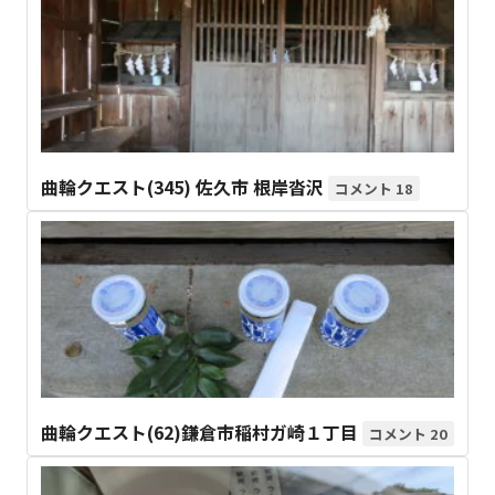
曲輪クエスト(345) 佐久市 根岸沓沢
18
曲輪クエスト(62)鎌倉市稲村ガ崎１丁目
20