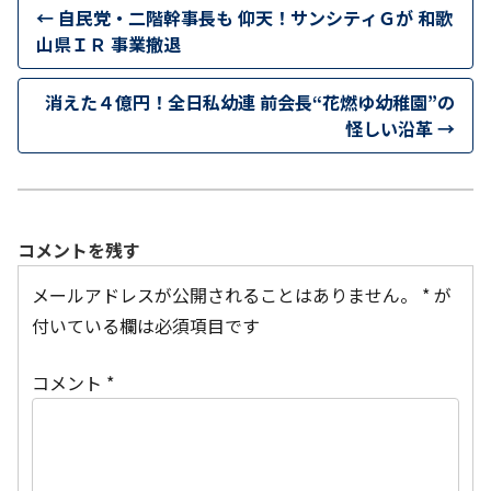
←
自民党・二階幹事長も 仰天！サンシティＧが 和歌
山県ＩＲ 事業撤退
消えた４億円！全日私幼連 前会長“花燃ゆ幼稚園”の
怪しい沿革
→
コメントを残す
メールアドレスが公開されることはありません。
*
が
付いている欄は必須項目です
コメント
*