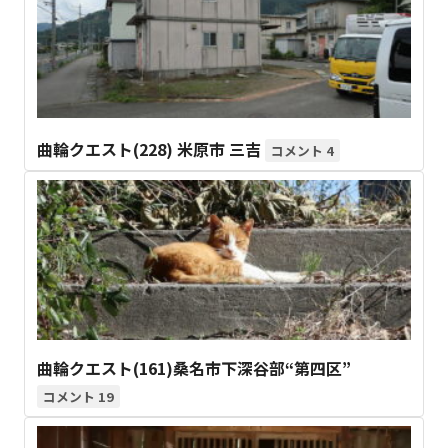
曲輪クエスト(228) 米原市 三吉
4
曲輪クエスト(161)桑名市下深谷部“第四区”
19