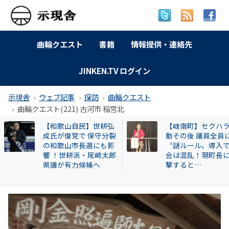
曲輪クエスト
書籍
情報提供・連絡先
JINKEN.TV ログイン
示現舎
ウェブ記事
探訪
曲輪クエスト
曲輪クエスト(221) 古河市 稲宮北
【岐南町】セクハラ騒
曲輪クエスト(462) 
動その後 議員全員に
本町広瀬
〝謎ルール〟導入で議
会は混乱！現町長に直
撃すると…