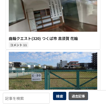
曲輪クエスト(320) つくば市 高須賀 花輪
11
検索
過去記事
曲輪クエスト(199)福岡市博多区大井２丁目