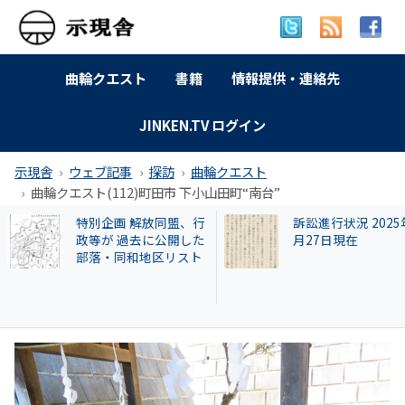
曲輪クエスト
書籍
情報提供・連絡先
JINKEN.TV ログイン
示現舎
ウェブ記事
探訪
曲輪クエスト
曲輪クエスト(112)町田市 下小山田町“南台”
訴訟進行状況 2025年9
【和牛投資トラブ
月27日現在
和歌山県議を信奉
実業家・岩橋徹氏
かれるクリアース
との関係