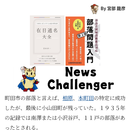
By 宮部 龍彦
町田市の部落と言えば、
相原
、
本町田
の特定に成功
したが、最後に小山田町が残っていた。１９３５年
の記録では南澤または小沢谷戸、１１戸の部落があ
ったとされる。