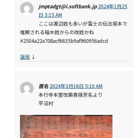
jmptadgt@i.softbank.jp
2024年1月25
日 3:15 AM
ここは渡辺姓も多いが富士の伝法坂本で
推察される稲木姓からの改姓かね
#2504a22a708acf6635b9af960956adcd
返信
↓
匿名
2024年3月16日 5:10 AM
本行寺本堂改築喜捨芳名より
平沼村