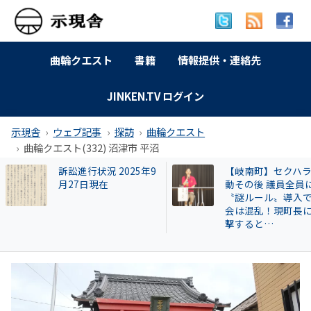
曲輪クエスト
書籍
情報提供・連絡先
JINKEN.TV ログイン
示現舎
ウェブ記事
探訪
曲輪クエスト
曲輪クエスト(332) 沼津市 平沼
【岐南町】セクハラ騒
【交野市⑮】猛暑
動その後 議員全員に
吐した女子中学生
〝謎ルール〟導入で議
「掃除していけ」
会は混乱！現町長に直
揄した山本景市長 
撃すると…
者抗議も市は無視