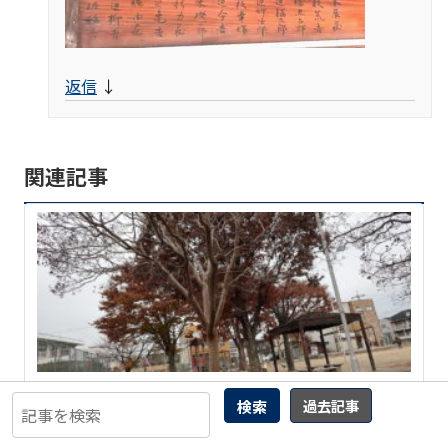
返信
↓
関連記事
曲輪クエスト(166) 京都市南区吉祥院菅原町
検索
過去記事
9