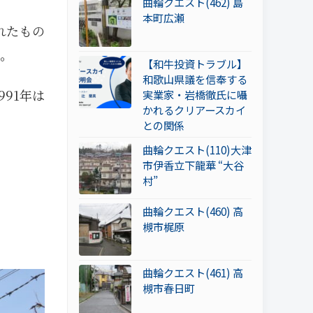
曲輪クエスト(462) 島
本町広瀬
れたもの
。
【和牛投資トラブル】
和歌山県議を信奉する
91年は
実業家・岩橋徹氏に囁
かれるクリアースカイ
との関係
曲輪クエスト(110)大津
市伊香立下龍華 “大谷
村”
曲輪クエスト(460) 高
槻市梶原
曲輪クエスト(461) 高
槻市春日町