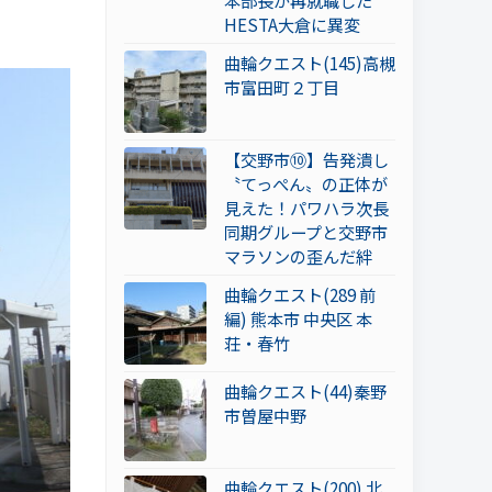
本部長が再就職した
HESTA大倉に異変
曲輪クエスト(145)高槻
市富田町２丁目
【交野市⑩】告発潰し
〝てっぺん〟の正体が
見えた！パワハラ次長
同期グループと交野市
マラソンの歪んだ絆
曲輪クエスト(289 前
編) 熊本市 中央区 本
荘・春竹
曲輪クエスト(44)秦野
市曽屋中野
曲輪クエスト(200) 北