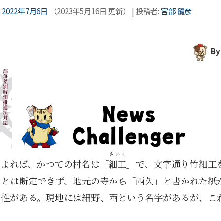
:
2022年7月6日
（
2023年5月16日
更新）
|
投稿者:
宮部 龍彦
B
さいく
によれば、かつての村名は「
細工
」で、文字通り竹細工
るとは断定できず、地元の寺から「西久」と書かれた紙
能性がある。現地には細野、西という名字があるが、こ