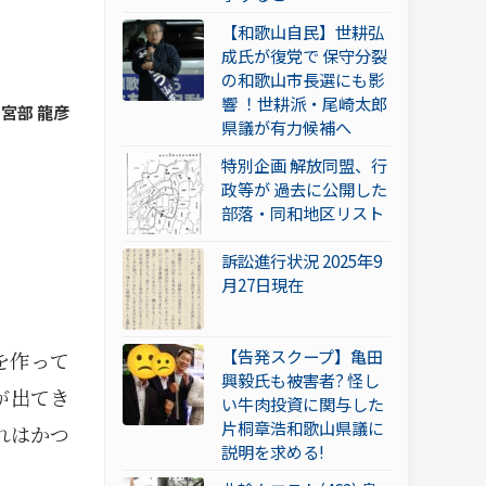
【和歌山自民】世耕弘
成氏が復党で 保守分裂
の和歌山市長選にも影
響 ！世耕派・尾崎太郎
y 宮部 龍彦
県議が有力候補へ
特別企画 解放同盟、行
政等が 過去に公開した
部落・同和地区リスト
訴訟進行状況 2025年9
月27日現在
【告発スクープ】亀田
を作って
興毅氏も被害者? 怪し
が出てき
い牛肉投資に関与した
片桐章浩和歌山県議に
れはかつ
説明を求める!