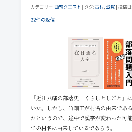
カテゴリー:
曲輪クエスト
| タグ:
古村
,
滋賀
| 投稿日
22件の返信
『近江八幡の部落史 くらしとしごと』
いた。しかし、竹細工が村名の由来であ
たというので、途中で漢字が変わった可
ての村名に由来しているであろう。