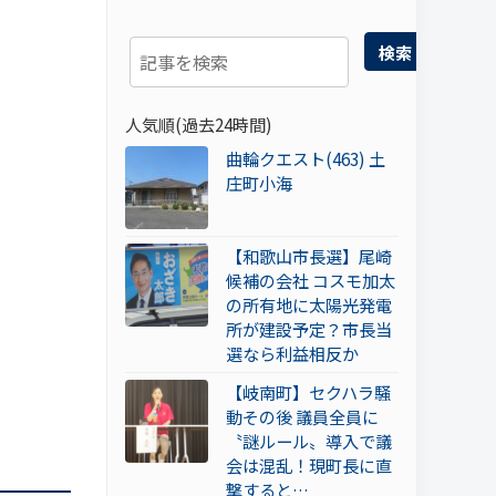
検索
人気順(過去24時間)
曲輪クエスト(463) 土
庄町小海
【和歌山市長選】尾崎
候補の会社 コスモ加太
の所有地に太陽光発電
所が建設予定？市長当
選なら利益相反か
【岐南町】セクハラ騒
動その後 議員全員に
〝謎ルール〟導入で議
会は混乱！現町長に直
撃すると…