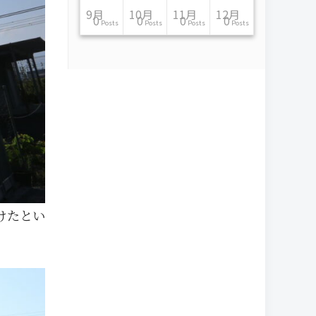
11月
11月
11月
11月
11月
11月
11月
11月
11月
11月
11月
11月
11月
11月
11月
11月
12月
12月
12月
12月
12月
12月
12月
12月
12月
12月
12月
12月
12月
12月
12月
12月
9月
10月
11月
12月
13
16
13
13
13
13
14
13
13
13
4
0
2
6
0
1
12
17
14
11
12
12
13
12
10
9
9
0
0
0
1
1
0
0
0
0
Posts
Posts
Posts
Posts
Posts
Posts
Posts
Posts
Posts
Posts
Posts
Posts
Posts
Posts
Posts
Post
Posts
Posts
Posts
Posts
Posts
Posts
Posts
Posts
Posts
Posts
Posts
Posts
Posts
Posts
Post
Post
Posts
Posts
Posts
Posts
けたとい