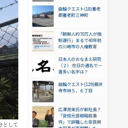
曲輪クエスト(18)養老
郡養老町三神町
「朝鮮人約70万人が強
制連行」まるで40年前
の川崎市の人権教育
日本人のおなまえ研究
（２） 在日の通名で一
番多い名字は？
曲輪クエスト(129)藤井
寺市林５，６丁目
広澤克実氏が新社長？
「安倍元首相暗殺事
件」で辞職した奈良県
分として