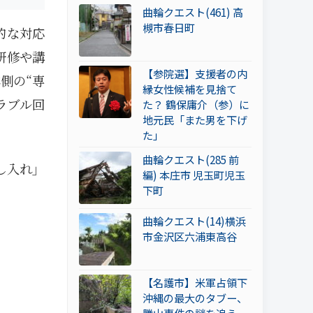
曲輪クエスト(461) 高
槻市春日町
的な対応
研修や講
【参院選】支援者の内
側の“専
縁女性候補を見捨て
ラブル回
た？ 鶴保庸介（参）に
地元民「また男を下げ
た」
曲輪クエスト(285 前
し入れ」
編) 本庄市 児玉町児玉
下町
曲輪クエスト(14)横浜
市金沢区六浦東高谷
【名護市】米軍占領下
沖縄の最大のタブー、