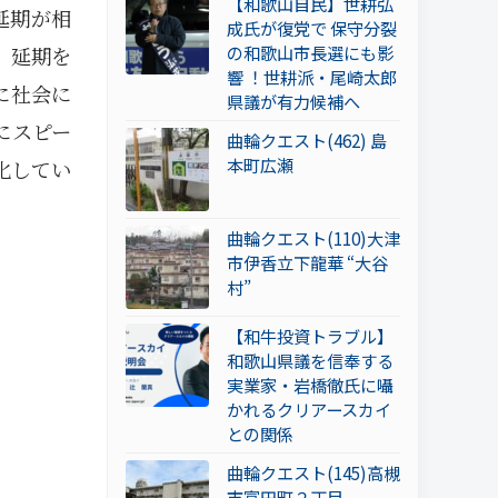
【和歌山自民】世耕弘
延期が相
成氏が復党で 保守分裂
の和歌山市長選にも影
、延期を
響 ！世耕派・尾崎太郎
に社会に
県議が有力候補へ
にスピー
曲輪クエスト(462) 島
本町広瀬
化してい
曲輪クエスト(110)大津
市伊香立下龍華 “大谷
村”
【和牛投資トラブル】
和歌山県議を信奉する
実業家・岩橋徹氏に囁
かれるクリアースカイ
との関係
曲輪クエスト(145)高槻
市富田町２丁目