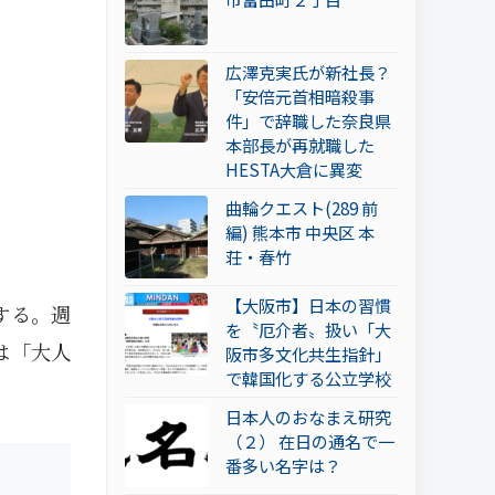
広澤克実氏が新社長？
「安倍元首相暗殺事
件」で辞職した奈良県
本部長が再就職した
HESTA大倉に異変
曲輪クエスト(289 前
編) 熊本市 中央区 本
荘・春竹
【大阪市】日本の習慣
する。週
を〝厄介者〟扱い「大
は「大人
阪市多文化共生指針」
で韓国化する公立学校
日本人のおなまえ研究
（２） 在日の通名で一
番多い名字は？