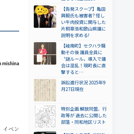
【告発スクープ】亀田
興毅氏も被害者? 怪し
い牛肉投資に関与した
片桐章浩和歌山県議に
説明を求める!
【岐南町】セクハラ騒
動その後 議員全員に
〝謎ルール〟導入で議
 mishina
会は混乱！現町長に直
撃すると…
訴訟進行状況 2025年9
月27日現在
特別企画 解放同盟、行
政等が 過去に公開した
部落・同和地区リスト
、イベン