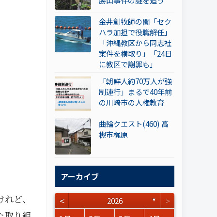
勝山事件の謎を追う
金井創牧師の闇「セク
ハラ加担で役職解任」
「沖縄教区から同志社
案件を横取り」「24日
に教区で謝罪も」
「朝鮮人約70万人が強
制連行」まるで40年前
の川崎市の人権教育
曲輪クエスト(460) 高
槻市梶原
アーカイブ
けれど、
<
>
2026
▼
た取り組