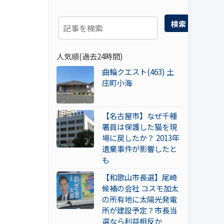
検索
人気順(過去24時間)
曲輪クエスト(463) 土
庄町小海
【名古屋市】なぜ千種
署員は保護した猫を現
場に戻したか？ 2013年
遺棄事件が影響したと
も
【和歌山市長選】尾崎
候補の会社 コスモ加太
の所有地に太陽光発電
所が建設予定？市長当
選なら利益相反か