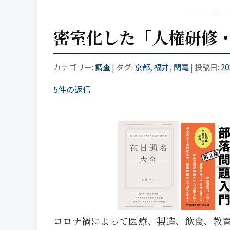
密室化した「人権研修
カテゴリー:
調査
| タグ:
京都
,
福井
,
関電
| 投稿日:
2
5件の返信
コロナ禍によって医療、製造、飲食、教