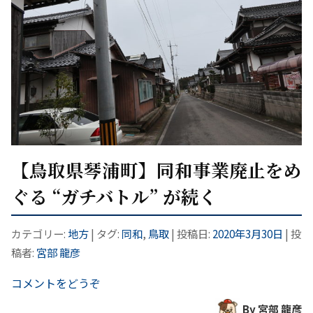
【鳥取県琴浦町】同和事業廃止をめ
ぐる “ガチバトル” が続く
カテゴリー:
地方
| タグ:
同和
,
鳥取
| 投稿日:
2020年3月30日
|
投
稿者:
宮部 龍彦
コメントをどうぞ
By 宮部 龍彦