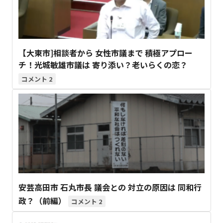
【大東市]相談者から 女性市議まで 積極アプロー
チ！光城敏雄市議は 寄り添い？老いらくの恋？
2
安芸高田市 石丸市長 議会との 対立の原因は 同和行
政？（前編）
2