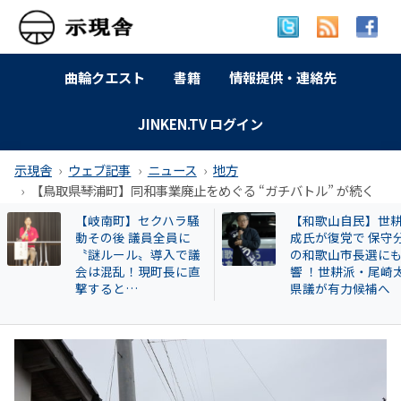
曲輪クエスト
書籍
情報提供・連絡先
JINKEN.TV ログイン
示現舎
ウェブ記事
ニュース
地方
【鳥取県琴浦町】同和事業廃止をめぐる “ガチバトル” が続く
【和歌山自民】世耕弘
【告発スクープ】
成氏が復党で 保守分裂
興毅氏も被害者? 怪
の和歌山市長選にも影
い牛肉投資に関与
響 ！世耕派・尾崎太郎
片桐章浩和歌山県
県議が有力候補へ
説明を求める!