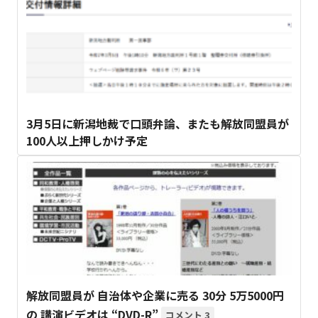
3月5日に新潟地裁で口頭弁論、またも解放同盟員が
100人以上押しかけ予定
解放同盟員が 自治体や企業に売る 30分 5万5000円
の 講演ビデオは “DVD-R”
3