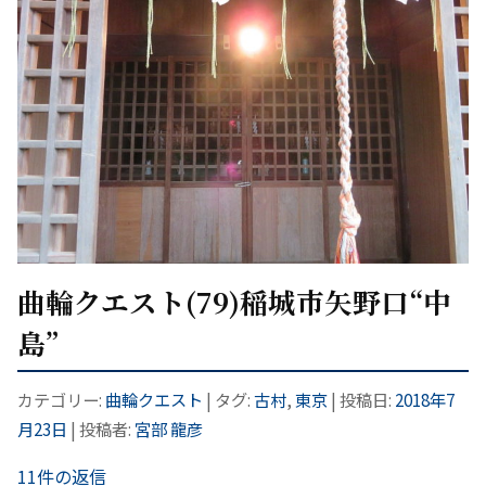
曲輪クエスト(79)稲城市矢野口“中
島”
カテゴリー:
曲輪クエスト
| タグ:
古村
,
東京
| 投稿日:
2018年7
月23日
|
投稿者:
宮部 龍彦
11件の返信