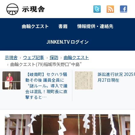
曲輪クエスト
書籍
情報提供・連絡先
JINKEN.TV ログイン
示現舎
ウェブ記事
探訪
曲輪クエスト
曲輪クエスト(79)稲城市矢野口“中島”
訴訟進行状況 2025年9
【和歌山自民】世
月27日現在
成氏が復党で 保守
の和歌山市長選に
響 ！世耕派・尾崎
県議が有力候補へ