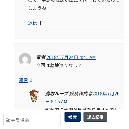
しょうね。
返信
↓
毒者
2018年7月24日 4:41 AM
今回は墓地巡りなし？
返信
↓
鳥取ループ
投稿作成者
2018年7月26
日 8:15 AM
部落内に墓地が見当たりませんでし
検索
過去記事
た。ただ、称名寺に小沢という墓石がいく
つかありました。