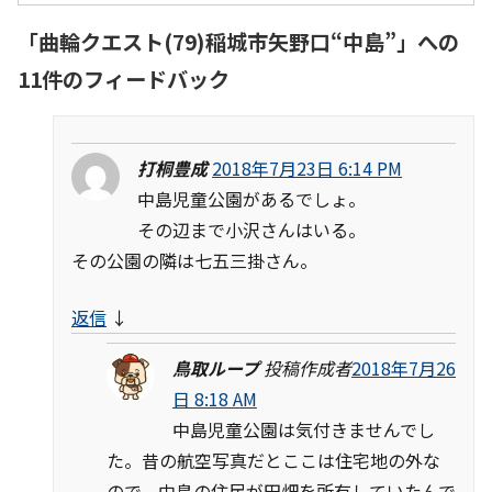
「
曲輪クエスト(79)稲城市矢野口“中島”
」への
11件のフィードバック
打桐豊成
2018年7月23日 6:14 PM
中島児童公園があるでしょ。
その辺まで小沢さんはいる。
その公園の隣は七五三掛さん。
返信
↓
鳥取ループ
投稿作成者
2018年7月26
日 8:18 AM
中島児童公園は気付きませんでし
た。昔の航空写真だとここは住宅地の外な
ので、中島の住民が田畑を所有していたんで