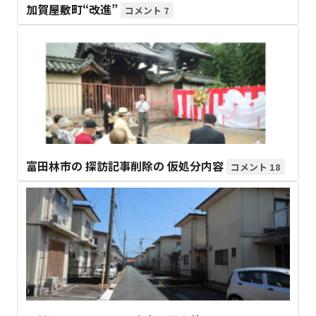
加賀屋敷町“改進”
7
富田林市の 探訪記事削除の 仮処分内容
18