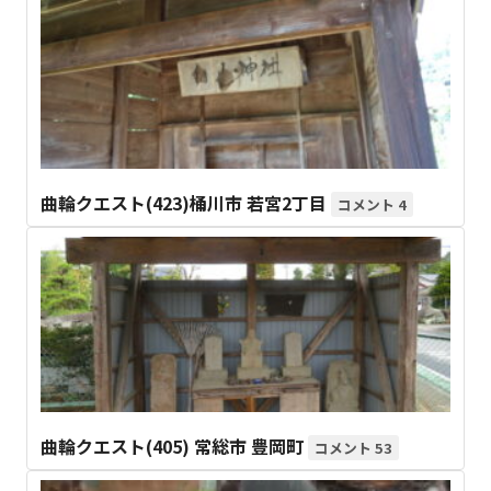
曲輪クエスト(423)桶川市 若宮2丁目
4
曲輪クエスト(405) 常総市 豊岡町
53