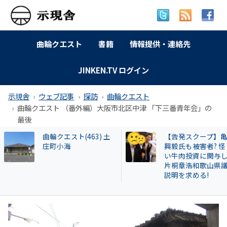
曲輪クエスト
書籍
情報提供・連絡先
JINKEN.TV ログイン
示現舎
ウェブ記事
探訪
曲輪クエスト
曲輪クエスト （番外編）大阪市北区中津 「下三番青年会」の
最後
【告発スクープ】亀田
【名古屋市】なぜ
興毅氏も被害者? 怪し
署員は保護した猫
い牛肉投資に関与した
場に戻したか？ 20
片桐章浩和歌山県議に
遺棄事件が影響し
説明を求める!
も