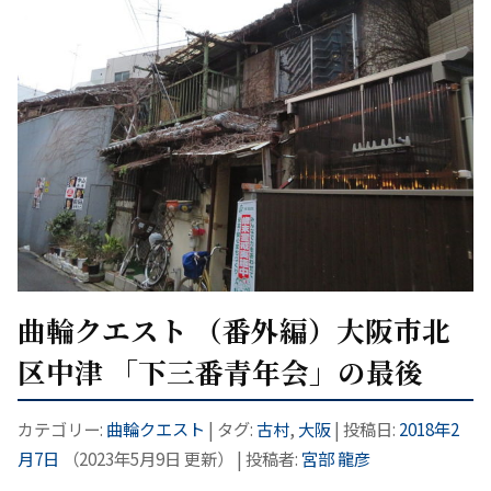
曲輪クエスト （番外編）大阪市北
区中津 「下三番青年会」の最後
カテゴリー:
曲輪クエスト
| タグ:
古村
,
大阪
| 投稿日:
2018年2
月7日
（
2023年5月9日
更新）
|
投稿者:
宮部 龍彦