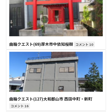
曲輪クエスト(69)厚木市中依知桜樹
10
曲輪クエスト(127)大和郡山市 西田中町・新町
16