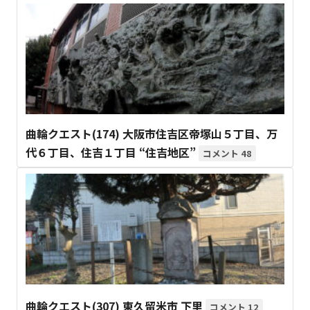
曲輪クエスト(174) 大阪市住吉区帝塚山５丁目、万
代６丁目、住吉１丁目 “住吉地区”
48
曲輪クエスト(307) 東久留米市 下里
12