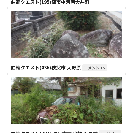
曲輪クエスト(195)津市中河原大井町
曲輪クエスト(436)秩父市 大野原
15