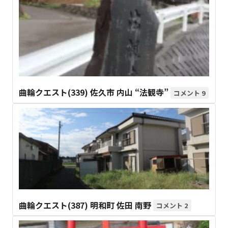
曲輪クエスト(339) 佐久市 内山 “法観寺”
9
曲輪クエスト(387) 明和町 佐田 南野
2