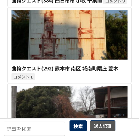
曲輪クエスト(384) 四日市市 小牧 千栗前
9
曲輪クエスト(292) 熊本市 南区 城南町隈庄 萱木
1
検索
過去記事