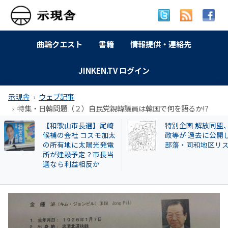
曲輪クエスト
書籍
情報提供・連絡先
JINKEN.TV ログイン
示現舎
ウェブ記事
特集・日韓問題（２）自民党親韓議員は韓国で何を語るか!?
【和歌山市長選】尾崎
特別企画 解放同盟
候補の会社 コスモ加太
政等が 過去に公開
の所有地に太陽光発電
部落・同和地区リ
所が建設予定？市長当
選なら利益相反か