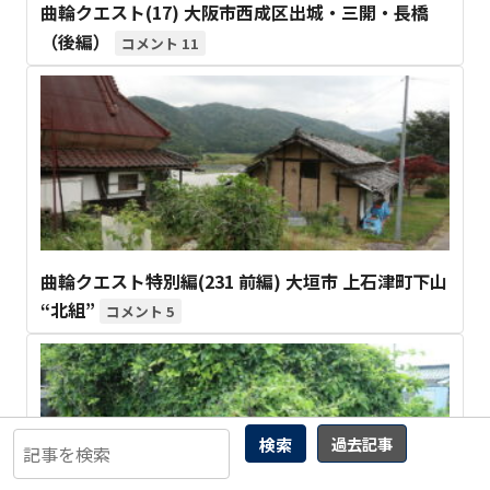
曲輪クエスト(17) 大阪市西成区出城・三開・長橋
（後編）
11
曲輪クエスト特別編(231 前編) 大垣市 上石津町下山
“北組”
5
検索
過去記事