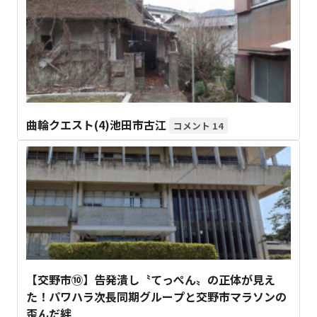
曲輪クエスト(4)池田市古江
14
【交野市⑩】告発潰し〝てっぺん〟の正体が見え
た！パワハラ次長同期グループと交野市マラソンの
歪んだ絆