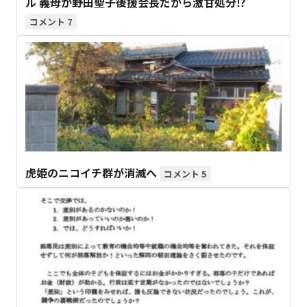
ル 義母が野田聖子後援会長だから激甘処分⁉
7
虎姫のニコイチ群が消滅へ
5