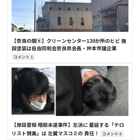
【奈良の闇⑨】クリーンセンター120か所のヒビ 施
設塗装は自由同和会奈良県会長・仲本市議企業
1
【岸田首相 暗殺未遂事件】左派に 蔓延する「テロ
リスト賛美」は 左翼マスコミの 責任！
5