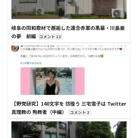
岐阜の同和取材で邂逅した連合赤軍の黒幕・川島豪
の夢 前編
12
【野党研究】140文字を 彷徨う 三宅雪子は Twitter
真理教の 殉教者（中編）
2