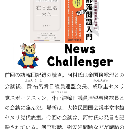
前回の訪韓団記録の続き。河村氏は金国務総理との
ふぁん
うよ
はむ
じんぎゅ
会談後、
黄
祐呂
韓日議員連盟会長、
咸
珍圭
セヌリ
ぱく
じょんほ
党スポークスマン、
朴
正浩
韓日議員連盟事務総長と
の会談に臨んだ。場所は、大韓民国国会議事堂本館
セヌリ党代表室。今回の会談は、河村氏の発言も記
録されている。河野談話、慰安婦問題などが議論の