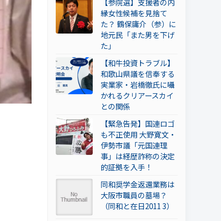
【参院選】支援者の内
縁女性候補を見捨て
た？ 鶴保庸介（参）に
地元民「また男を下げ
た」
【和牛投資トラブル】
和歌山県議を信奉する
実業家・岩橋徹氏に囁
かれるクリアースカイ
との関係
【緊急告発】国連ロゴ
も不正使用 大野寛文・
伊勢市議「元国連理
事」は経歴詐称の決定
的証拠を入手！
同和奨学金返還業務は
大阪市職員の墓場？
（同和と在日2011 3）