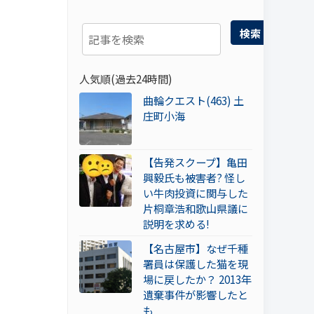
検索
人気順(過去24時間)
曲輪クエスト(463) 土
庄町小海
【告発スクープ】亀田
興毅氏も被害者? 怪し
い牛肉投資に関与した
片桐章浩和歌山県議に
説明を求める!
【名古屋市】なぜ千種
署員は保護した猫を現
場に戻したか？ 2013年
遺棄事件が影響したと
も