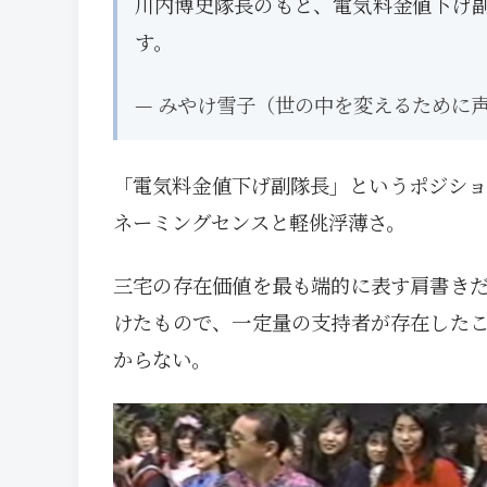
川内博史隊長のもと、電気料金値下げ
す。
— みやけ雪子（世の中を変えるために声をあげ
「電気料金値下げ副隊長」というポジショ
ネーミングセンスと軽佻浮薄さ。
三宅の存在価値を最も端的に表す肩書き
けたもので、一定量の支持者が存在した
からない。