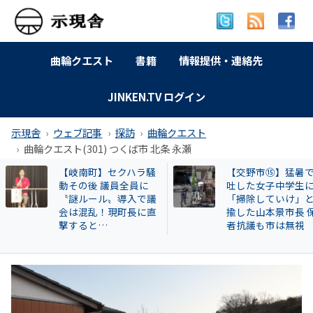
曲輪クエスト
書籍
情報提供・連絡先
JINKEN.TV ログイン
示現舎
ウェブ記事
探訪
曲輪クエスト
曲輪クエスト(301) つくば市 北条 永瀬
【岐南町】セクハラ騒
【交野市⑮】猛暑で嘔
動その後 議員全員に
吐した女子中学生に
〝謎ルール〟導入で議
「掃除していけ」と揶
会は混乱！現町長に直
揄した山本景市長 保
撃すると…
者抗議も市は無視