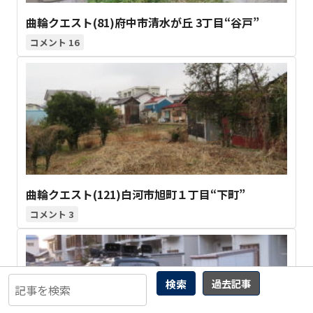
曲輪クエスト(81)府中市清水が丘 3丁目“谷戸”
16
曲輪クエスト(121)白河市旭町１丁目“下町”
3
検索
過去記事