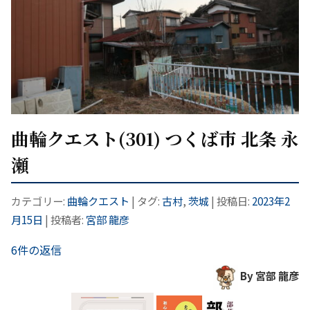
曲輪クエスト(301) つくば市 北条 永
瀬
カテゴリー:
曲輪クエスト
| タグ:
古村
,
茨城
| 投稿日:
2023年2
月15日
|
投稿者:
宮部 龍彦
6件の返信
By 宮部 龍彦