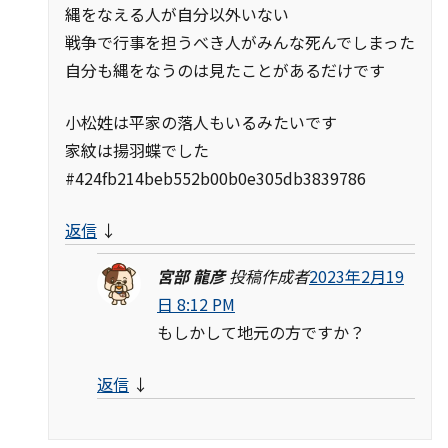
縄をなえる人が自分以外いない
戦争で行事を担うべき人がみんな死んでしまった
自分も縄をなうのは見たことがあるだけです
小松姓は平家の落人もいるみたいです
家紋は揚羽蝶でした
#424fb214beb552b00b0e305db3839786
返信
↓
宮部 龍彦
投稿作成者
2023年2月19
日 8:12 PM
もしかして地元の方ですか？
返信
↓