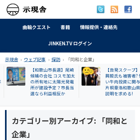
曲輪クエスト
書籍
情報提供・連絡先
JINKEN.TV ログイン
示現舎
ウェブ記事
探訪
「同和と企業」
【和歌山市長選】尾崎
【告発スクープ】
候補の会社 コスモ加太
興毅氏も被害者? 怪
の所有地に太陽光発電
い牛肉投資に関与
所が建設予定？市長当
片桐章浩和歌山県
選なら利益相反か
説明を求める!
カテゴリー別アーカイブ:
「同和と
企業」