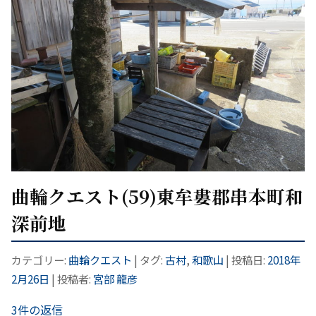
曲輪クエスト(59)東牟婁郡串本町和
深前地
カテゴリー:
曲輪クエスト
| タグ:
古村
,
和歌山
| 投稿日:
2018年
2月26日
|
投稿者:
宮部 龍彦
3件の返信