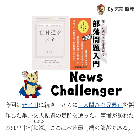
By 宮部 龍彦
今回は
皆ノ川
に続き、さらに
『人間みな兄弟』
を製
作した亀井文夫監督の足跡を追った。筆者が訪れた
わぶか
のは串本町
和深
。ここは本州最南端の部落である。