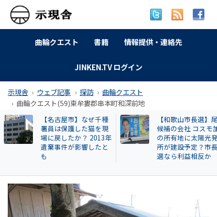
曲輪クエスト
書籍
情報提供・連絡先
JINKEN.TV ログイン
示現舎
ウェブ記事
探訪
曲輪クエスト
曲輪クエスト(59)東牟婁郡串本町和深前地
特別企画 解放同盟、行
【和歌山自民】世
政等が 過去に公開した
成氏が復党で 保守
部落・同和地区リスト
の和歌山市長選に
響 ！世耕派・尾崎
県議が有力候補へ