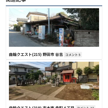
曲輪クエスト(215) 野田市 谷吉
5
曲輪クエスト(319) 志木市 幸町４丁目
27