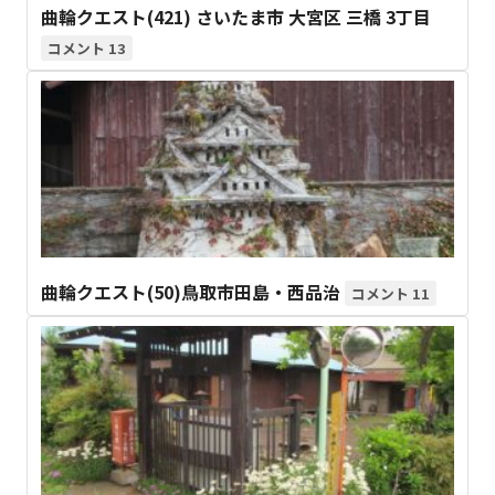
曲輪クエスト(421) さいたま市 大宮区 三橋 3丁目
13
曲輪クエスト(50)鳥取市田島・西品治
11