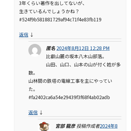
3年くらい著作を出してないが、
生きているんでしょうかね？
#524f9b581881729af94c71f4e83fb119
返信
↓
匿名
2024年8月12日 12:28 PM
比叡山麓の坂本八木山部落。
山田、山口、山本の山が付く姓が多
数。
山林間の鉄塔の電線工事を主にやってい
た。
#fa2402ca6a54e29439f3f68f4ab02adb
返信
↓
宮部 龍彦
投稿作成者
2024年8