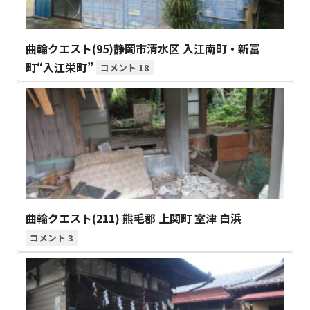
曲輪クエスト(95)静岡市清水区 入江南町・新富
町“入江栄町”
18
曲輪クエスト(211) 熊毛郡 上関町 室津 白浜
3