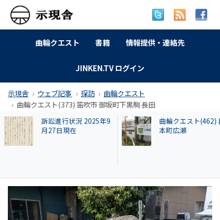
曲輪クエスト
書籍
情報提供・連絡先
JINKEN.TV ログイン
示現舎
ウェブ記事
探訪
曲輪クエスト
曲輪クエスト(373) 笛吹市 御坂町下黒駒 長田
曲輪クエスト(462) 島
【和牛投資トラブ
本町広瀬
和歌山県議を信奉
実業家・岩橋徹氏
かれるクリアース
との関係