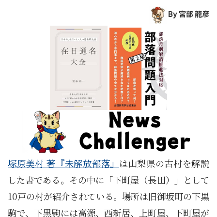
By 宮部 龍彦
塚原美村 著『未解放部落』
は山梨県の古村を解説
した書である。その中に「下町屋（長田）」として
10戸の村が紹介されている。場所は旧御坂町の下黒
駒で、下黒駒には高源、西新居、上町屋、下町屋が