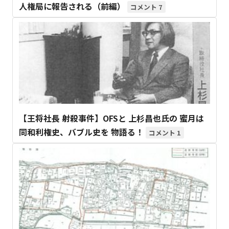
人権局に報告される（前編）
7
【王将社長 射殺事件】OFSと 上杉昌也氏の 蜜月は
同和利権史、バブル史を 物語る！
1