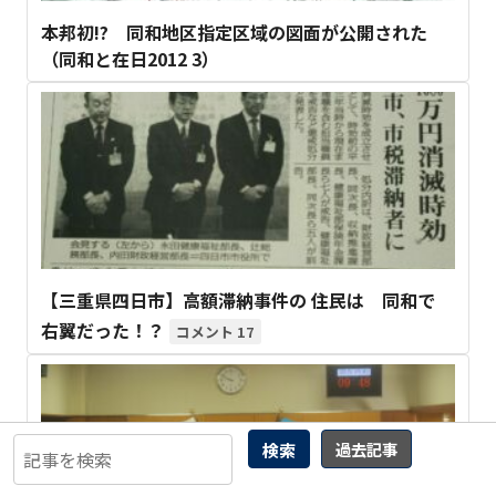
本邦初!? 同和地区指定区域の図面が公開された
（同和と在日2012 3）
【三重県四日市】高額滞納事件の 住民は 同和で
右翼だった！？
17
検索
過去記事