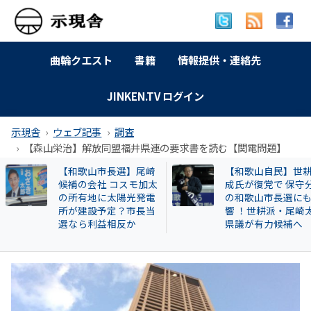
曲輪クエスト
書籍
情報提供・連絡先
JINKEN.TV ログイン
示現舎
ウェブ記事
調査
【森山栄治】解放同盟福井県連の要求書を読む【関電問題】
【和歌山自民】世耕弘
【名古屋市】なぜ
成氏が復党で 保守分裂
署員は保護した猫
の和歌山市長選にも影
場に戻したか？ 20
響 ！世耕派・尾崎太郎
遺棄事件が影響し
県議が有力候補へ
も