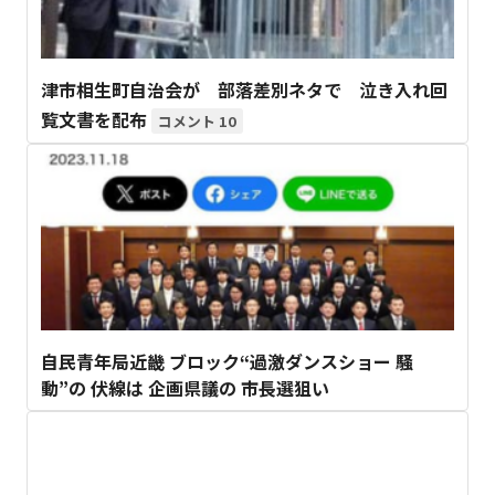
津市相生町自治会が 部落差別ネタで 泣き入れ回
覧文書を配布
10
自民青年局近畿 ブロック“過激ダンスショー 騒
動”の 伏線は 企画県議の 市長選狙い