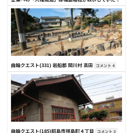
曲輪クエスト(331) 岩船郡 関川村 高田
4
曲輪クエスト(185)昭島市拝島町４丁目
3