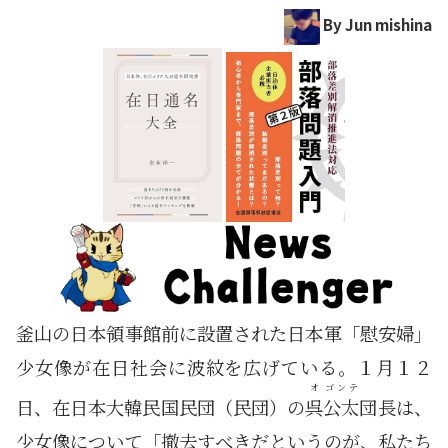
By Jun mishina
釜山の日本領事館前に設置された日本軍「慰安婦」
少女像が在日社会に波紋を広げている。１月１２
オ
ゴンテ
日、在日本大韓民国民団（民団）の
呉
公太
団長は、
少女像について「撤去すべきだというのが、私たち