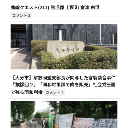
曲輪クエスト(211) 熊毛郡 上関町 室津 白浜
3
【大分市】解放同盟支部長が関与した官製談合事件
「挨拶回り」「同和対策課で肉を販売」社会党王国
で残る同和利権
4