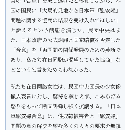
善の「合意」を成し遂げたと称賛しながら、本
国の国民に「大局的見地から日本軍『慰安婦』
問題に関する協商の結果を受け入れてほしい」
と訴えるという醜態を演じた。民団中央はま
た、日本政府の公式謝罪と国家賠償を否定した
「合意」を「両国間の関係発展のための英断で
あり、私たち在日同胞が渇望していた協商」な
どという妄言をためらわなかった。
私たち在日同胞女性は、民団中央団長の少女像
撤去妄言に対し、驚愕を禁じえず、こみあげる
怒りをもって断固糾弾し強く抗議する。「日本
軍慰安婦合意」は、性奴隷被害者と「慰安婦」
問題の真の解決を望む多くの人々の要求を無視