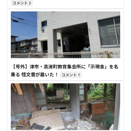
2
【号外】津市・高洲町教育集会所に「示現舎」を名
乗る 怪文書が届いた！
7