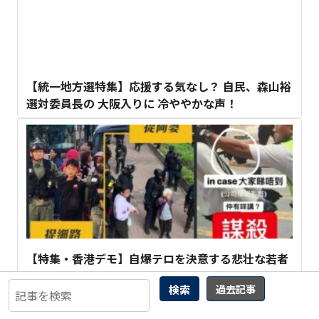
【統一地方選特集】応援する気なし？ 自民、森山裕
選対委員長の 大阪入りに 冷ややかな声！
【特集・香港デモ】自爆テロを決意する悲壮な若者
たち
検索
過去記事