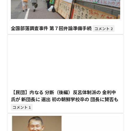
全国部落調査事件 第７回弁論準備手続
2
【民団】内なる 分断（後編）反呂体制派の 金利中
氏が 新団長に 選出 初の朝鮮学校卒の 団長に賛否も
1