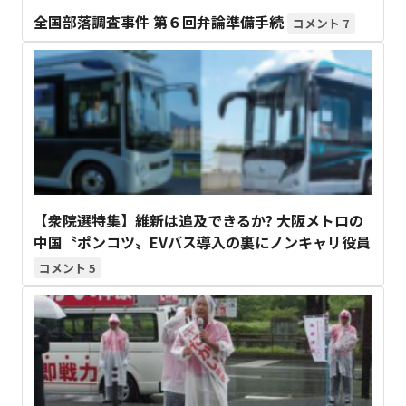
全国部落調査事件 第６回弁論準備手続
7
【衆院選特集】維新は追及できるか? 大阪メトロの
中国〝ポンコツ〟EVバス導入の裏にノンキャリ役員
5