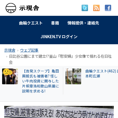
曲輪クエスト
書籍
情報提供・連絡先
JINKEN.TV ログイン
示現舎
ウェブ記事
日比谷公園にまで建立!?釜山『慰安婦』少女像で揺れる在日社
会
曲輪クエスト(462) 島
【和牛投資トラブ
本町広瀬
和歌山県議を信奉
実業家・岩橋徹氏
かれるクリアース
との関係