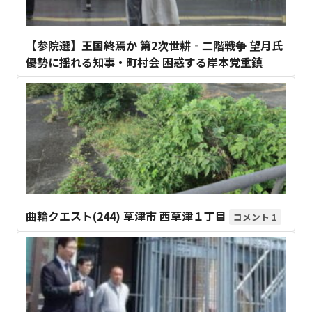
【参院選】王国終焉か 第2次世耕‐二階戦争 望月氏
優勢に揺れる知事・町村会 困惑する岸本党重鎮
曲輪クエスト(244) 草津市 西草津１丁目
1