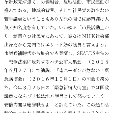
革新政党が強く、労働組合、反戦活動、市民運動が
盛んである。地域的背景、そして社民党の数少ない
若手議員ということもあり左派の間で佐藤市議は人
気と知名度を有していた。いわゆる「市民活動上が
り」が目立つ社民党にあって、彼女はＮＨＫ社会部
出身だから党内ではエリート筋の議員と言えよう。
市議候補時代から集会でも登壇し、SEALDS主催の
「戦争法案に反対するハチ公前大集会」（２０１５
年６月２７日）で演説、「南スーダンが危ない！緊
急講演会」（２０１６年１０月１日）の司会を務め
た。今年３月２５日の「緊急新宿大街宣」では国政
議員にならび「私は地方議員として怒っています。
安倍内閣は総辞職せよ」と訴えていた。この通り活