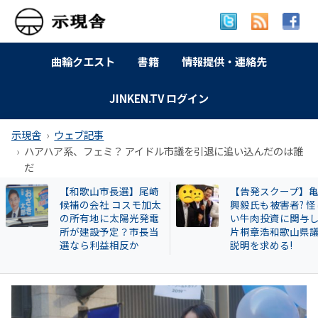
曲輪クエスト
書籍
情報提供・連絡先
JINKEN.TV ログイン
示現舎
ウェブ記事
ハアハア系、フェミ？ アイドル市議を引退に追い込んだのは誰
だ
【告発スクープ】亀田
【岐南町】セクハ
興毅氏も被害者? 怪し
動その後 議員全員
い牛肉投資に関与した
〝謎ルール〟導入
片桐章浩和歌山県議に
会は混乱！現町長
説明を求める!
撃すると…