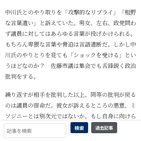
中川氏とのやり取りを「攻撃的なリプライ」「粗野
な言葉遣い」と訴えていた。男女、左右、政党問わ
ず議員に対してはあらゆる言葉が投げかけられる。
もちろん卑猥な言葉や脅迫は言語道断だ。しかし中
川氏のやりとりを見ても「ショックを受ける」とい
うほどなのか？ 佐藤市議は集会でも舌鋒鋭く政治
批判をする。
繰り返すが相手を批判した以上、同等の批判が戻る
のは議員の宿命だ。彼女が訴えるところの悪意、ミ
ソジニーとは別次元ではないか。もし自身に向けら
れた批判が「女性蔑視」に由来しており、それに抗
検索
過去記事
議をしたいならばアカウントの削除は全く逆行す