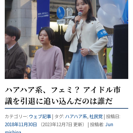
ハアハア系、フェミ？ アイドル市
議を引退に追い込んだのは誰だ
カテゴリー:
ウェブ記事
| タグ:
ハアハア系
,
社民党
| 投稿日:
2018年11月30日
（
2023年12月7日
更新）
|
投稿者:
Jun
mishina