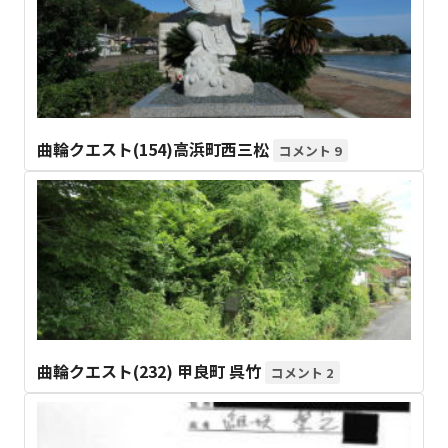
曲輪クエスト(154)高浜町西三松
9
曲輪クエスト(232) 甲良町 呉竹
2