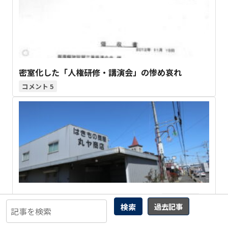
密室化した「人権研修・講演会」の惨め哀れ
5
曲輪クエスト(306) 入間市 宮寺 二本木
5
検索
過去記事