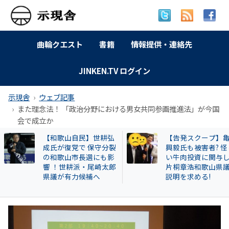
曲輪クエスト
書籍
情報提供・連絡先
JINKEN.TV ログイン
示現舎
ウェブ記事
また理念法！ 「政治分野における男女共同参画推進法」が今国
会で成立か
【和歌山自民】世耕弘
【告発スクープ】亀
成氏が復党で 保守分裂
興毅氏も被害者? 怪
の和歌山市長選にも影
い牛肉投資に関与し
響 ！世耕派・尾崎太郎
片桐章浩和歌山県議
県議が有力候補へ
説明を求める!