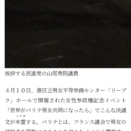
挨拶する民進党の山尾衆院議員
４月１０日、港区立男女平等参画センター「リーブ
ラ」ホールで開催された女性参政権記念イベント
「世界がパリテ男女共同になったら」でこんな決議
こだま
文が
木霊
する。パリテとは、フランス議会で男女の