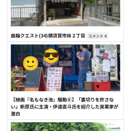
曲輪クエスト(34)横須賀市林２丁目
6
【映画『名もなき池』騒動⑥】「裏切りを許さな
い」新原氏に主演・伊達直斗氏を紹介した実業家が
激白