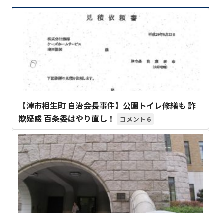
【津市相生町 自治会長事件】公園トイレ修繕も 詐
欺疑惑 百条委はやり直し！
6