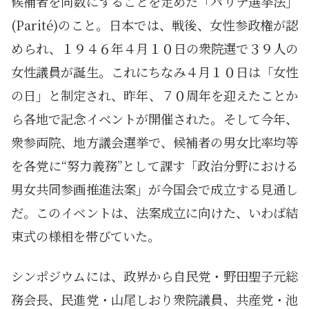
候補者を同数にすることを定めた「パリテ選挙法」
(Parité)のこと。日本では、戦後、女性参政権が認
められ、１９４６年４月１０日の衆院選で３９人の
女性議員が誕生。これにちなみ４月１０日は「女性
の日」と制定され、昨年、７０周年を迎えたことか
ら各地で記念イベントが開催された。そして今年、
衆参両院、地方議会選挙で、候補者の男女比率均等
を各党に“努力義務”として課す「政治分野における
男女共同参画推進法案」が今国会で成立する見通し
だ。このイベントは、法案成立に向けた、いわば結
束式の様相を帯びていた。
シンポジウムには、政界から自民党・野田聖子元総
務会長、民進党・山尾しおり衆院議員、共産党・池