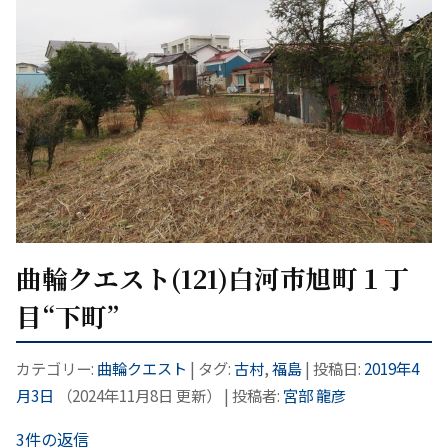
曲輪クエスト(121)白河市旭町１丁
目“下町”
カテゴリー:
曲輪クエスト
| タグ:
古村
,
福島
| 投稿日:
2019年4
月3日
（
2024年11月8日
更新）
|
投稿者:
宮部 龍彦
3件の返信