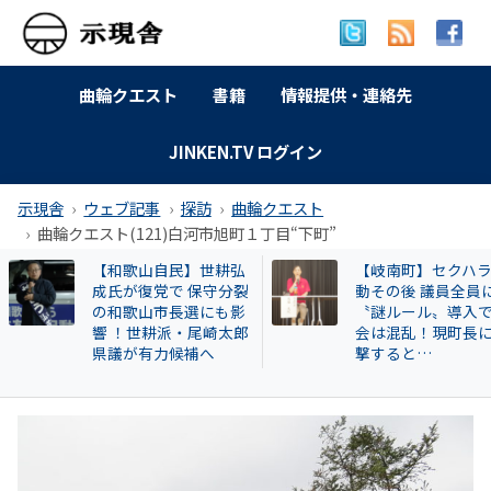
曲輪クエスト
書籍
情報提供・連絡先
JINKEN.TV ログイン
示現舎
ウェブ記事
探訪
曲輪クエスト
曲輪クエスト(121)白河市旭町１丁目“下町”
【岐南町】セクハラ騒
広澤克実氏が新社
動その後 議員全員に
「安倍元首相暗殺
〝謎ルール〟導入で議
件」で辞職した奈
会は混乱！現町長に直
本部長が再就職し
撃すると…
HESTA大倉に異変