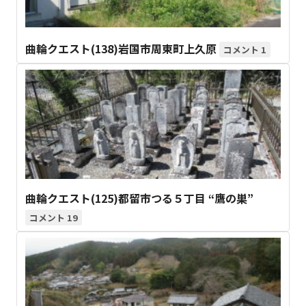
曲輪クエスト(138)岩国市周東町上久原
1
曲輪クエスト(125)都留市つる５丁目 “鷹の巣”
19