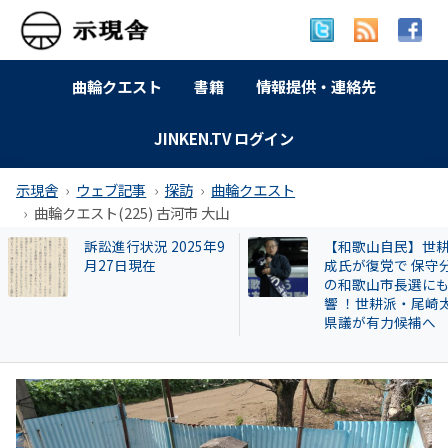
曲輪クエスト
書籍
情報提供・連絡先
JINKEN.TV ログイン
示現舎
ウェブ記事
探訪
曲輪クエスト
曲輪クエスト(225) 古河市 大山
【和歌山自民】世耕弘
曲輪クエスト(462) 
成氏が復党で 保守分裂
本町広瀬
の和歌山市長選にも影
響 ！世耕派・尾崎太郎
県議が有力候補へ