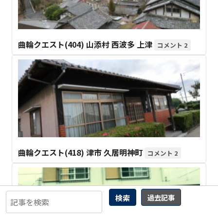
曲輪クエスト(404) 山添村 西波多 上津
2
曲輪クエスト(418) 津市 久居明神町
2
検索
過去記事