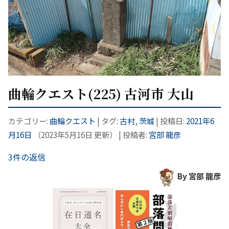
曲輪クエスト(225) 古河市 大山
カテゴリー:
曲輪クエスト
| タグ:
古村
,
茨城
| 投稿日:
2021年6
月16日
（
2023年5月16日
更新）
|
投稿者:
宮部 龍彦
3件の返信
By 宮部 龍彦