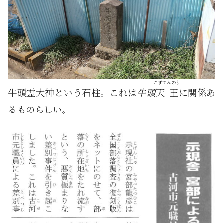
こずてんのう
牛頭霊大神という石柱。これは
牛頭
天王
に関係あ
るものらしい。