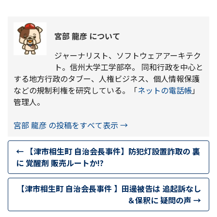
宮部 龍彦 について
ジャーナリスト、ソフトウェアアーキテク
ト。信州大学工学部卒。 同和行政を中心と
する地方行政のタブー、人権ビジネス、個人情報保護
などの規制利権を研究している。「
ネットの電話帳
」
管理人。
宮部 龍彦 の投稿をすべて表示
→
←
【津市相生町 自治会長事件】防犯灯設置詐取の 裏
に 覚醒剤 販売ルートか!?
【津市相生町 自治会長事件 】田邊被告は 追起訴なし
＆保釈に 疑問の声
→