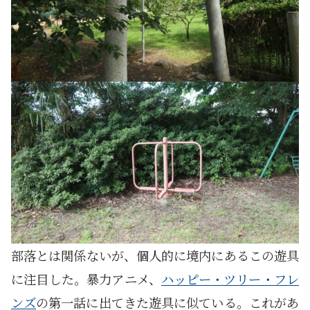
部落とは関係ないが、個人的に境内にあるこの遊具
に注目した。暴力アニメ、
ハッピー・ツリー・フレ
ンズ
の第一話に出てきた遊具に似ている。これがあ