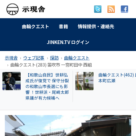
曲輪クエスト
書籍
情報提供・連絡先
JINKEN.TV ログイン
示現舎
ウェブ記事
探訪
曲輪クエスト
曲輪クエスト(283) 笛吹市 一宮町田中 西組
曲輪クエスト(462) 島
曲輪クエスト(110)
本町広瀬
市伊香立下龍華 “大
村”