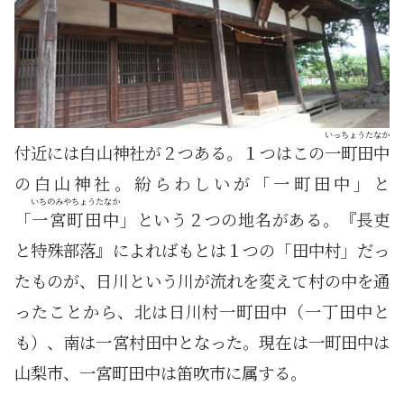
いっちょうたなか
付近には白山神社が２つある。１つはこの
一町田中
の白山神社。紛らわしいが「一町田中」と
いちのみやちょうたなか
「
一宮町田中
」という２つの地名がある。『長吏
と特殊部落』によればもとは１つの「田中村」だっ
たものが、日川という川が流れを変えて村の中を通
ったことから、北は日川村一町田中（一丁田中と
も）、南は一宮村田中となった。現在は一町田中は
山梨市、一宮町田中は笛吹市に属する。