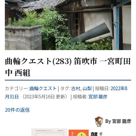
曲輪クエスト(283) 笛吹市 一宮町田
中 西組
カテゴリー:
曲輪クエスト
| タグ:
古村
,
山梨
| 投稿日:
2022年8
月31日
（
2023年5月16日
更新）
|
投稿者:
宮部 龍彦
20件の返信
By 宮部 龍彦