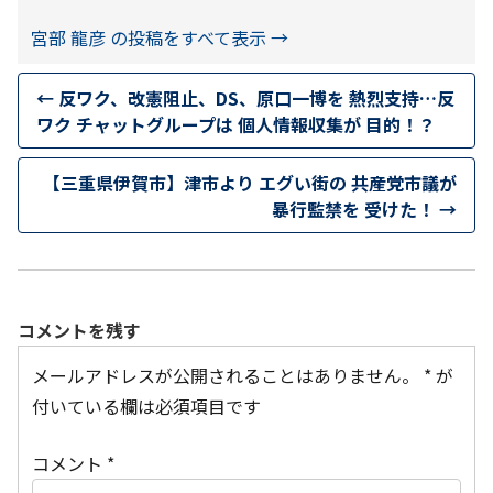
宮部 龍彦 の投稿をすべて表示
→
←
反ワク、改憲阻止、DS、原口一博を 熱烈支持…反
ワク チャットグループは 個人情報収集が 目的！？
【三重県伊賀市】津市より エグい街の 共産党市議が
暴行監禁を 受けた！
→
コメントを残す
メールアドレスが公開されることはありません。
*
が
付いている欄は必須項目です
コメント
*