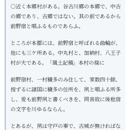
○近く本郷村がある。谷古川郷の本郷で、中古
の郷であり、古郷ではない。其の前であるから
前野宿と唱ふるものであらふ。
ところが本郡には、前野宿と呼ばれる曲輪が、
他にも三ケ所ある。中丸村と、加納村、八王子
村が夫である。「風土記稿」本村の條に
前野宿村、一村穢多のみ住して、家数四十餘、
按ずるに諸国に穢多の住所を、夙と唱ふる所多
し、爰も前野夙と書くべきを、同音故に後枇宿
の文字を川ゆるならん。
とあるが、夙は守戸の事で、古城が無ければな