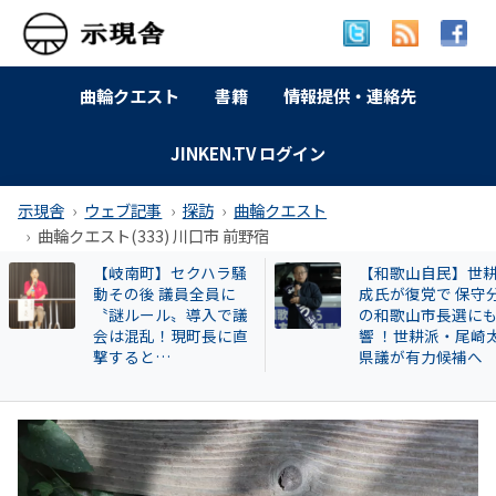
曲輪クエスト
書籍
情報提供・連絡先
JINKEN.TV ログイン
示現舎
ウェブ記事
探訪
曲輪クエスト
曲輪クエスト(333) 川口市 前野宿
【和歌山自民】世耕弘
曲輪クエスト(462) 
成氏が復党で 保守分裂
本町広瀬
の和歌山市長選にも影
響 ！世耕派・尾崎太郎
県議が有力候補へ