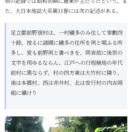
別の記録では昭和初期に農業が主だったという。ま
た、大日本地誌大系第11巻には次の記述がある。
足立郡前野宿村は、一村穢多のみ住して家數四
十餘、按るに諸國に穢多の住所を夙と唱ふる所
多し、爰も前野夙と書べきを、同音故に後世の
文字を用ゆるならん。江戸への行程檢地の年代
前村に異ならず、村の四方東は大竹村に隣り、
南は本郷村、西は赤井村、北は安行村の内吉岡
組に續けり