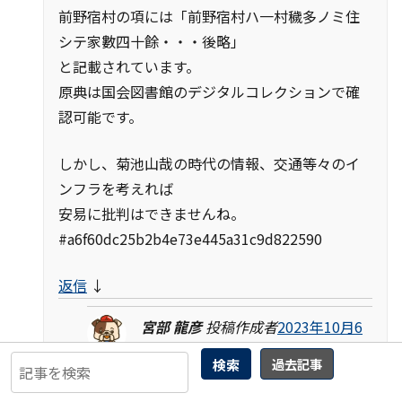
前野宿村の項には「前野宿村ハ一村穢多ノミ住
シテ家數四十餘・・・後略」
と記載されています。
原典は国会図書館のデジタルコレクションで確
認可能です。
しかし、菊池山哉の時代の情報、交通等々のイ
ンフラを考えれば
安易に批判はできませんね。
#a6f60dc25b2b4e73e445a31c9d822590
返信
↓
宮部 龍彦
投稿作成者
2023年10月6
日 10:20 AM
検索
過去記事
申し訳ございません、前野宿は複数
ありまして、私のミスでした