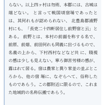
らない。以上四ヶ村は勿術、本郡には、古城は
端どない。 と言って戦国頃宿場であったと
は、其何れもが認められない、 北豊島郡浦野
村にも、「長吏二十四軒居住し前野宿と云」と
ある。 前野とは、本村の前面を称する名で、
前原、前畑、前田何れも同義に出づるもので、
名義の上から、下村西村などなど共 に、賤視
の感は少しも見えない。寧ろ御苦労様の感が、
露はれて居る。宿は農家と異り家並の並ぶとこ
ろから、他の宿 場に、なぞらへて、俗称した
ものであらう。この郡附近に限るので、これま
た地域的の名称伝搬であらう。