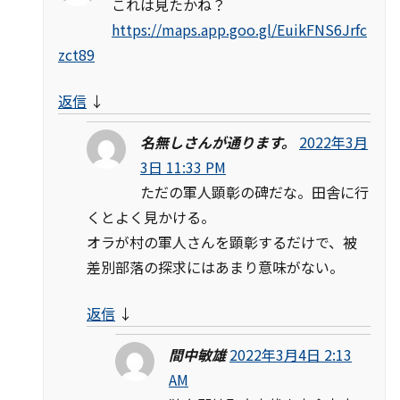
これは見たかね？
https://maps.app.goo.gl/EuikFNS6Jrfc
zct89
返信
↓
名無しさんが通ります。
2022年3月
3日 11:33 PM
ただの軍人顕彰の碑だな。田舎に行
くとよく見かける。
オラが村の軍人さんを顕彰するだけで、被
差別部落の探求にはあまり意味がない。
返信
↓
間中敏雄
2022年3月4日 2:13
AM