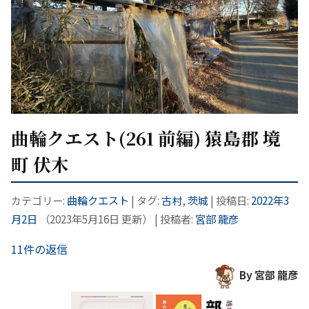
曲輪クエスト(261 前編) 猿島郡 境
町 伏木
カテゴリー:
曲輪クエスト
| タグ:
古村
,
茨城
| 投稿日:
2022年3
月2日
（
2023年5月16日
更新）
|
投稿者:
宮部 龍彦
11件の返信
By 宮部 龍彦