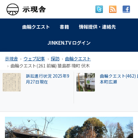
曲輪クエスト
書籍
情報提供・連絡先
JINKEN.TV ログイン
示現舎
ウェブ記事
探訪
曲輪クエスト
曲輪クエスト(261 前編) 猿島郡 境町 伏木
曲輪クエスト(462) 島
【和牛投資トラブ
本町広瀬
和歌山県議を信奉
実業家・岩橋徹氏
かれるクリアース
との関係