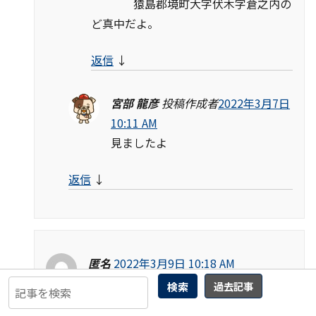
猿島郡境町大字伏木字倉之内の
ど真中だよ。
返信
↓
宮部 龍彦
投稿作成者
2022年3月7日
10:11 AM
見ましたよ
返信
↓
匿名
2022年3月9日 10:18 AM
水戸市平須について情報をお持ちでしょ
検索
過去記事
うか？