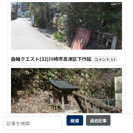
曲輪クエスト(32)川崎市高津区下作延
12
検索
過去記事
曲輪クエスト(353) 安芸高田市 高宮町川根 “上竹貞”
10