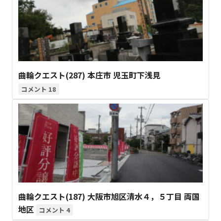
曲輪クエスト(287) 本庄市 児玉町下浅見
18
曲輪クエスト(187) 大阪市旭区清水４，５丁目 両国
地区
4