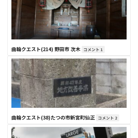
曲輪クエスト(214) 野田市 次木
1
曲輪クエスト(38)たつの市新宮町仙正
2