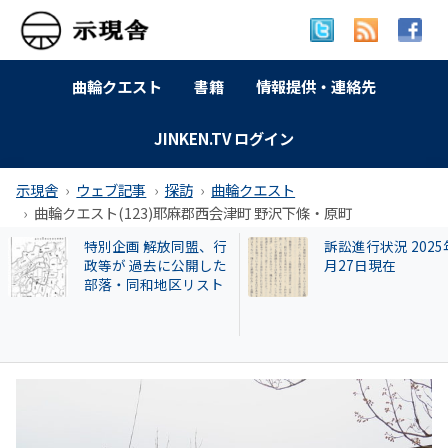
曲輪クエスト
書籍
情報提供・連絡先
JINKEN.TV ログイン
示現舎
ウェブ記事
探訪
曲輪クエスト
曲輪クエスト(123)耶麻郡西会津町 野沢下條・原町
訴訟進行状況 2025年9
【和牛投資トラブ
月27日現在
和歌山県議を信奉
実業家・岩橋徹氏
かれるクリアース
との関係