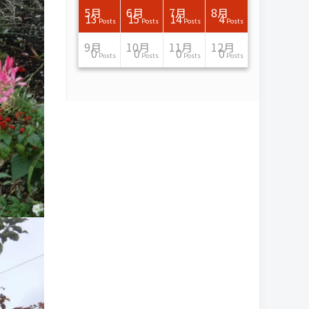
7月
7月
7月
7月
7月
7月
7月
7月
7月
7月
7月
7月
7月
7月
7月
7月
8月
8月
8月
8月
8月
8月
8月
8月
8月
8月
8月
8月
8月
8月
8月
8月
5月
6月
7月
8月
15
16
13
16
15
12
15
13
13
13
0
0
0
2
0
0
13
14
10
11
12
10
11
14
7
9
0
0
0
0
4
0
13
15
14
4
Posts
Posts
Posts
Posts
Posts
Posts
Posts
Posts
Posts
Posts
Posts
Posts
Posts
Posts
Posts
Posts
Posts
Posts
Posts
Posts
Posts
Posts
Posts
Posts
Posts
Posts
Posts
Posts
Posts
Posts
Posts
Posts
Posts
Posts
Posts
Posts
11月
11月
11月
11月
11月
11月
11月
11月
11月
11月
11月
11月
11月
11月
11月
11月
12月
12月
12月
12月
12月
12月
12月
12月
12月
12月
12月
12月
12月
12月
12月
12月
9月
10月
11月
12月
13
16
13
13
13
13
14
13
13
13
4
0
2
6
0
1
12
17
14
11
12
12
13
12
10
9
9
0
0
0
1
1
0
0
0
0
Posts
Posts
Posts
Posts
Posts
Posts
Posts
Posts
Posts
Posts
Posts
Posts
Posts
Posts
Posts
Post
Posts
Posts
Posts
Posts
Posts
Posts
Posts
Posts
Posts
Posts
Posts
Posts
Posts
Posts
Post
Post
Posts
Posts
Posts
Posts