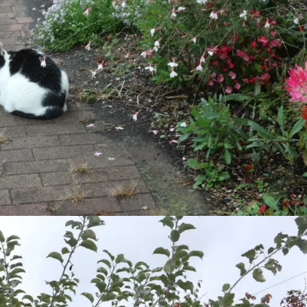
5月
5月
5月
5月
5月
5月
5月
5月
5月
5月
5月
5月
5月
5月
5月
5月
6月
6月
6月
6月
6月
6月
6月
6月
6月
6月
6月
6月
6月
6月
6月
6月
12
14
11
12
14
12
11
11
11
7
0
0
2
2
0
0
13
13
14
14
15
12
13
13
12
9
0
0
2
0
0
1
Posts
Posts
Posts
Posts
Posts
Posts
Posts
Posts
Posts
Posts
Posts
Posts
Posts
Posts
Posts
Posts
Posts
Posts
Posts
Posts
Posts
Posts
Posts
Posts
Posts
Posts
Posts
Posts
Posts
Posts
Posts
Post
9月
9月
9月
9月
9月
9月
9月
9月
9月
9月
9月
9月
9月
9月
9月
9月
10月
10月
10月
10月
10月
10月
10月
10月
10月
10月
10月
10月
10月
10月
10月
10月
15
13
16
16
14
13
12
12
13
12
0
0
4
2
1
1
15
19
16
13
17
12
13
14
13
11
0
0
7
2
0
1
Posts
Posts
Posts
Posts
Posts
Posts
Posts
Posts
Posts
Posts
Posts
Posts
Posts
Posts
Post
Post
Posts
Posts
Posts
Posts
Posts
Posts
Posts
Posts
Posts
Posts
Posts
Posts
Posts
Posts
Posts
Post