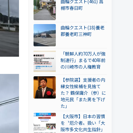
曲輪クエスト(461) 高
槻市春日町
曲輪クエスト(18)養老
郡養老町三神町
「朝鮮人約70万人が強
制連行」まるで40年前
の川崎市の人権教育
【参院選】支援者の内
縁女性候補を見捨て
た？ 鶴保庸介（参）に
地元民「また男を下げ
た」
【大阪市】日本の習慣
を〝厄介者〟扱い「大
阪市多文化共生指針」