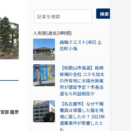
検索
人気順(過去24時間)
曲輪クエスト(463) 土
庄町小海
【和歌山市長選】尾崎
候補の会社 コスモ加太
の所有地に太陽光発電
所が建設予定？市長当
選なら利益相反か
【名古屋市】なぜ千種
署員は保護した猫を現
 宮部 龍彦
場に戻したか？ 2013年
遺棄事件が影響したと
も