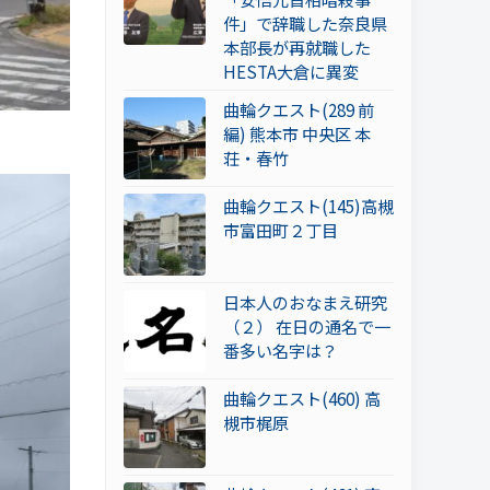
件」で辞職した奈良県
本部長が再就職した
HESTA大倉に異変
曲輪クエスト(289 前
編) 熊本市 中央区 本
荘・春竹
曲輪クエスト(145)高槻
市富田町２丁目
日本人のおなまえ研究
（２） 在日の通名で一
番多い名字は？
曲輪クエスト(460) 高
槻市梶原