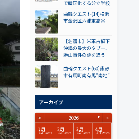
で韓国化する公立学校
曲輪クエスト(14)横浜
市金沢区六浦東高谷
【名護市】米軍占領下
沖縄の最大のタブー、
勝山事件の謎を追う
曲輪クエスト(60)熊野
市有馬町南有馬“南地”
アーカイブ
<
>
2026
▼
3月
3月
3月
3月
3月
3月
3月
3月
3月
3月
3月
3月
3月
3月
3月
3月
4月
4月
4月
4月
4月
4月
4月
4月
4月
4月
4月
4月
4月
4月
4月
4月
1月
2月
3月
4月
15
17
17
14
14
15
14
12
14
15
0
0
3
0
0
1
16
15
14
16
13
13
12
12
13
13
0
0
3
2
0
0
13
13
15
14
Posts
Posts
Posts
Posts
Posts
Posts
Posts
Posts
Posts
Posts
Posts
Posts
Posts
Posts
Posts
Post
Posts
Posts
Posts
Posts
Posts
Posts
Posts
Posts
Posts
Posts
Posts
Posts
Posts
Posts
Posts
Posts
Posts
Posts
Posts
Posts