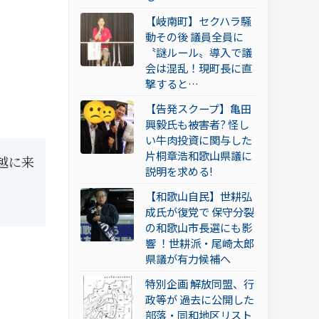
【岐南町】セクハラ騒
動その後 議員全員に
〝謎ルール〟導入で議
会は混乱！現町長に直
撃すると…
【告発スクープ】亀田
興毅氏も被害者? 怪し
い牛肉投資に関与した
片桐章浩和歌山県議に
越に来
説明を求める!
【和歌山自民】世耕弘
成氏が復党で 保守分裂
の和歌山市長選にも影
響 ！世耕派・尾崎太郎
県議が有力候補へ
特別企画 解放同盟、行
政等が 過去に公開した
部落・同和地区リスト