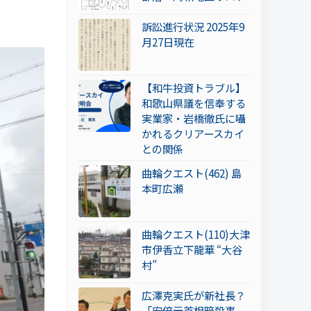
訴訟進行状況 2025年9
月27日現在
【和牛投資トラブル】
和歌山県議を信奉する
実業家・岩橋徹氏に囁
かれるクリアースカイ
との関係
曲輪クエスト(462) 島
本町広瀬
曲輪クエスト(110)大津
市伊香立下龍華 “大谷
村”
広澤克実氏が新社長？
「安倍元首相暗殺事