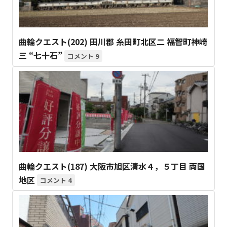
曲輪クエスト(202) 田川郡 糸田町北区二 福智町神崎
三 “七十石”
9
曲輪クエスト(187) 大阪市旭区清水４，５丁目 両国
地区
4