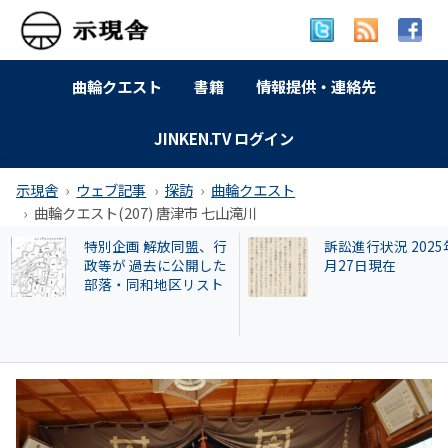
曲輪クエスト
書籍
情報提供・連絡先
JINKEN.TV ログイン
示現舎
ウェブ記事
探訪
曲輪クエスト
曲輪クエスト(207) 唐津市 七山滝川
訴訟進行状況 2025年9
【和牛投資トラブ
月27日現在
和歌山県議を信奉
実業家・岩橋徹氏
かれるクリアース
との関係