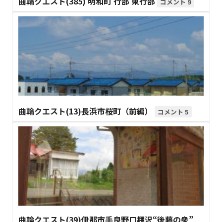
曲輪クエスト(385) 明和町 行部 東行部
9
曲輪クエスト(13)長浜市桜町（前編）
5
曲輪クエスト(39)伊那市手良野口棚沢“後藤の衆”