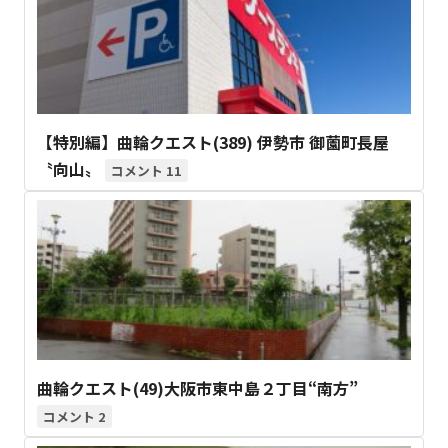
【特別編】曲輪クエスト(389) 伊勢市 御薗町長屋
〝向山〟
11
曲輪クエスト(49)大阪市東中島２丁目“南方”
2