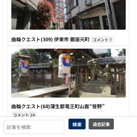
曲輪クエスト(309) 伊東市 銀座元町
7
曲輪クエスト(68)蒲生郡竜王町山面“笹野”
20
検索
過去記事