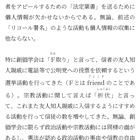
者をアピールするための「法定葉書」を送るために
個人情報が欠かせないからである。無論、前述の
「リコール署名」のような活動も個人情報の収集に
他ならない。
えふ
特に創価学会は「
Ｆ
取り」と言って、信者の友人知
人親戚に電話等で公明党への投票を依頼するという
フレンド
選挙活動を行ってきた（Ｆとは
friend
のことであ
しゃくぶく
る）。宗教活動に関して言えば「
折伏
」と言っ
て、これまた友人知人親戚に入信するようにすすめ
る活動を行って信徒の数を増やしてきた。無論、創
価学会に限らず政治活動や宗教活動には同様の面が
あるし、憲法が認める政治活動の事由や信教の自由