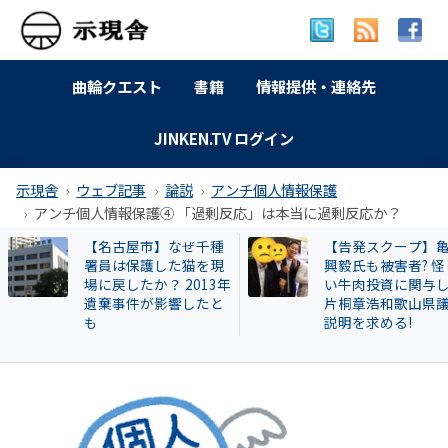
曲輪クエスト
書籍
情報提供・連絡先
JINKEN.TV ログイン
示現舎
ウェブ記事
論説
アンチ個人情報保護
アンチ個人情報保護④ 「過剰反応」は本当に過剰反応か？
【告発スクープ】亀田
【岐南町】セクハ
興毅氏も被害者? 怪し
動その後 議員全員
い牛肉投資に関与した
〝謎ルール〟導入
片桐章浩和歌山県議に
会は混乱！現町長
説明を求める!
撃すると…