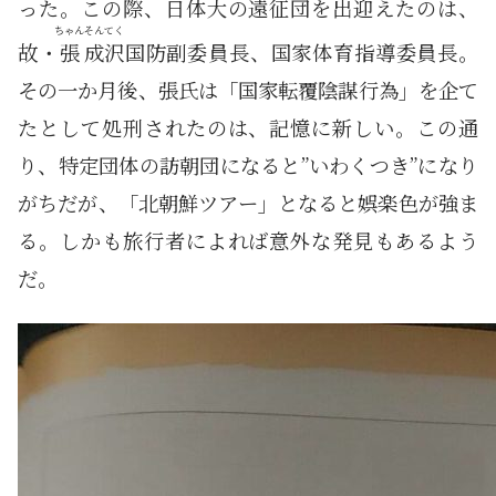
った。この際、日体大の遠征団を出迎えたのは、
ちゃん
そんてく
故・
張
成沢
国防副委員長、国家体育指導委員長。
その一か月後、張氏は「国家転覆陰謀行為」を企て
たとして処刑されたのは、記憶に新しい。この通
り、特定団体の訪朝団になると”いわくつき”になり
がちだが、「北朝鮮ツアー」となると娯楽色が強ま
る。しかも旅行者によれば意外な発見もあるよう
だ。