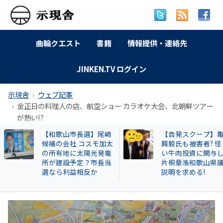
曲輪クエスト
書籍
情報提供・連絡先
JINKEN.TV ログイン
示現舎
ウェブ記事
金正日の料理人の店、航空ショー カラオケ大会、北朝鮮ツアー
が熱い!?
【告発スクープ】亀田
【岐南町】セクハ
興毅氏も被害者? 怪し
動その後 議員全員
い牛肉投資に関与した
〝謎ルール〟導入
片桐章浩和歌山県議に
会は混乱！現町長
説明を求める!
撃すると…