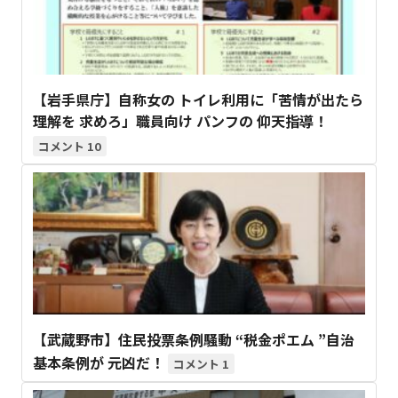
【岩手県庁】自称女の トイレ利用に「苦情が出たら
理解を 求めろ」職員向け パンフの 仰天指導！
10
【武蔵野市】住民投票条例騒動 “税金ポエム ”自治
基本条例が 元凶だ！
1