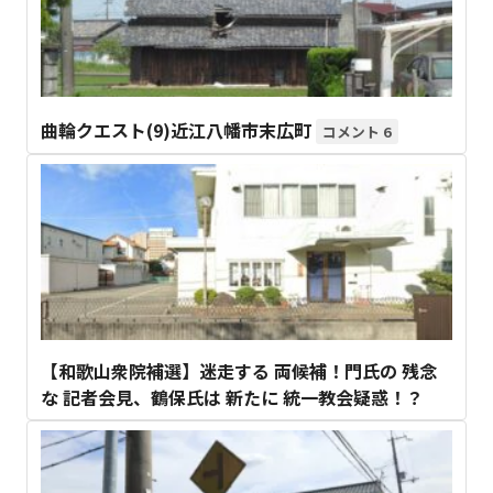
曲輪クエスト(9)近江八幡市末広町
6
【和歌山衆院補選】迷走する 両候補！門氏の 残念
な 記者会見、鶴保氏は 新たに 統一教会疑惑！？