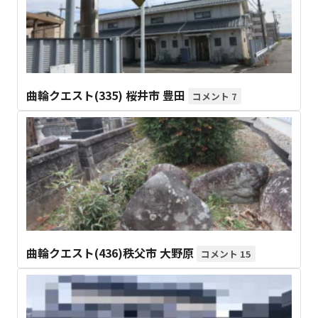
曲輪クエスト(335) 桜井市 豊田
7
曲輪クエスト(436)秩父市 大野原
15