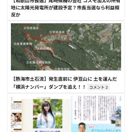
【和歌山市長選】尾崎候補の会社 コスモ加太の所有
地に太陽光発電所が建設予定？市長当選なら利益相
反か
【熱海市土石流】発生直前に 伊豆山に 土を運んだ
「横浜ナンバー」ダンプを追え！！
2