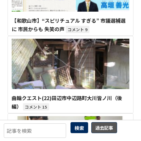
【和歌山市】“スピリチュアル すぎる” 市議選補選
に 市民からも 失笑の声
9
曲輪クエスト(22)田辺市中辺路町大川皆ノ川（後
編）
15
検索
過去記事