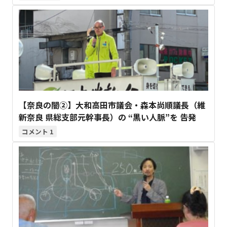
【奈良の闇②】大和高田市議会・森本尚順議長（維
新奈良 県総支部元幹事長）の “黒い人脈”を 告発
1