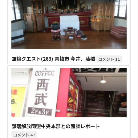
曲輪クエスト(263) 青梅市 今井、藤橋
11
部落解放同盟中央本部との面談レポート
47