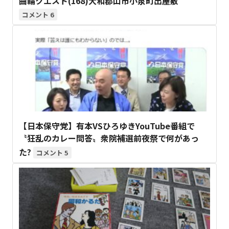
曲輪クエスト(168)大和郡山市小泉町出屋敷
6
【日本保守党】有本VSひろゆきYouTube番組で
〝狂乱のカレー問答〟衆院補選前夜祭で何があっ
た?
5