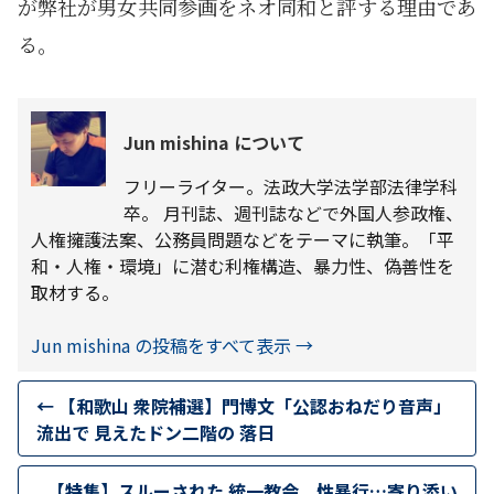
が弊社が男女共同参画をネオ同和と評する理由であ
る。
Jun mishina について
フリーライター。法政大学法学部法律学科
卒。 月刊誌、週刊誌などで外国人参政権、
人権擁護法案、公務員問題などをテーマに執筆。「平
和・人権・環境」に潜む利権構造、暴力性、偽善性を
取材する。
Jun mishina の投稿をすべて表示
→
←
【和歌山 衆院補選】門博文「公認おねだり音声」
流出で 見えたドン二階の 落日
【特集】スルーされた 統一教会、性暴行…寄り添い