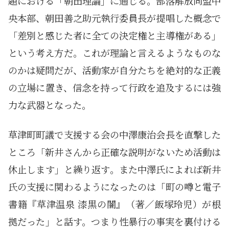
題における「朝田理論」に通じる。部落解放同盟中
央本部、朝田善之助元執行委員長が提唱した概念で
「差別と感じた者に全ての決定権と主導権がある」
という考え方だ。これが理論と言えるようなものな
のかは疑問だが、活動家が自分たちを絶対的な正義
の立場に置き、信念を持って行政を追及するには強
力な武器となった。
草津町町議で支援する会の中澤康治会長を直撃した
ところ「新井さんから正確な説明がないため活動は
休止します」と繰り返す。また中澤氏によれば新井
氏の支援に関わるようになったのは「町の噂と電子
書籍『草津温泉 漆黒の闇』（著／飯塚玲児）が根
拠だった」と話す。つまり性暴行の事実を裏付ける