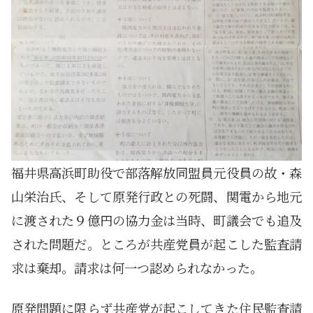
福井県高浜町助役で部落解放同盟員元役員の故・森
山栄治氏、そして原発行政との死闘、関電から地元
に渡された９億円の協力金は当時、町議会でも追及
された問題だ。ところが共産党員が起こした監査請
求は棄却。請求は何一つ認められなかった。
原発問題に限らず共産党が起こしてきた住民監査請