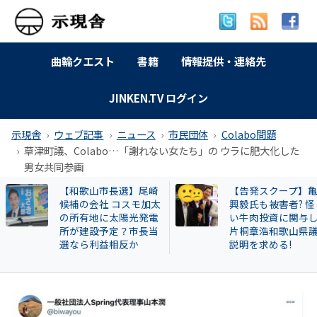
曲輪クエスト
書籍
情報提供・連絡先
JINKEN.TV ログイン
示現舎
ウェブ記事
ニュース
市民団体
Colabo問題
草津町議、Colabo…「謝れない女たち」の ウラに肥大化した
男女共同参画
【告発スクープ】亀田
【岐南町】セクハ
興毅氏も被害者? 怪し
動その後 議員全員
い牛肉投資に関与した
〝謎ルール〟導入
片桐章浩和歌山県議に
会は混乱！現町長
説明を求める!
撃すると…