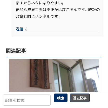
ますからネタになりやすい。
安易な成果主義は不正がはびこるんです。統計の
改竄と同じメンタルです。
返信
↓
関連記事
検索
過去記事
曲輪クエスト(140)台東区今戸
19