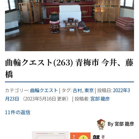
曲輪クエスト(263) 青梅市 今井、藤
橋
カテゴリー:
曲輪クエスト
| タグ:
古村
,
東京
| 投稿日:
2022年3
月23日
（
2023年5月16日
更新）
|
投稿者:
宮部 龍彦
11件の返信
By 宮部 龍彦