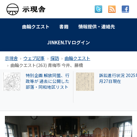
曲輪クエスト
書籍
情報提供・連絡先
JINKEN.TV ログイン
示現舎
ウェブ記事
探訪
曲輪クエスト
曲輪クエスト(263) 青梅市 今井、藤橋
訴訟進行状況 2025年9
【和牛投資トラブ
月27日現在
和歌山県議を信奉
実業家・岩橋徹氏
かれるクリアース
との関係