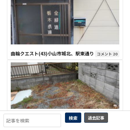
曲輪クエスト(43)小山市城北、駅東通り
20
曲輪クエスト(363) 加須市 芋茎
検索
過去記事
21