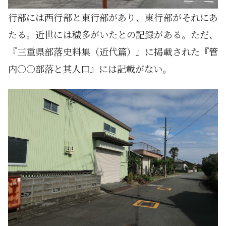
行部には西行部と東行部があり、東行部がそれにあ
たる。近世には穢多がいたとの記録がある。ただ、
『三重県部落史料集（近代篇）』に掲載された『管
内○○部落と其人口』には記載がない。