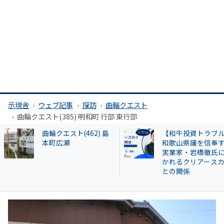
示現舎
ウェブ記事
探訪
曲輪クエスト
曲輪クエスト(385) 明和町 行部 東行部
【和牛投資トラブル】
曲輪クエスト(461) 
和歌山県議を信奉する
槻市春日町
実業家・岩橋徹氏に囁
かれるクリアースカイ
との関係