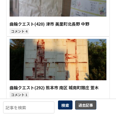
曲輪クエスト(420) 津市 美里町北長野 中野
4
曲輪クエスト(292) 熊本市 南区 城南町隈庄 萱木
1
検索
過去記事