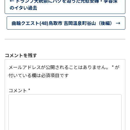
←
トランプ大統領にハグを迫った元慰安婦・李容洙
のイタい過去
曲輪クエスト(48)鳥取市 吉岡温泉町谷山（後編）
→
コメントを残す
メールアドレスが公開されることはありません。
*
が
付いている欄は必須項目です
コメント
*