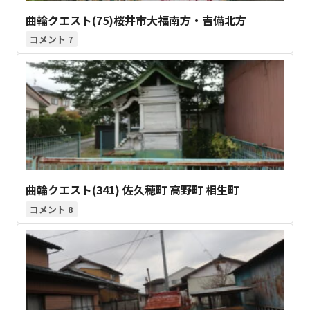
曲輪クエスト(75)桜井市大福南方・吉備北方
7
曲輪クエスト(341) 佐久穂町 高野町 相生町
8