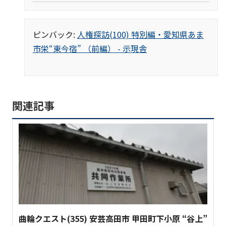
ピンバック:
人権探訪(100) 特別編・愛知県あま
市栄“東今宿” （前編） - 示現舎
関連記事
曲輪クエスト(355) 安芸高田市 甲田町下小原 “谷上”