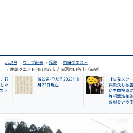
示現舎
ウェブ記事
探訪
曲輪クエスト
曲輪クエスト(48)鳥取市 吉岡温泉町谷山（前編）
訴訟進行状況 2025年9
【告発スクープ】
月27日現在
興毅氏も被害者? 怪
い牛肉投資に関与
片桐章浩和歌山県
説明を求める!