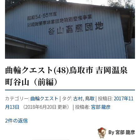
曲輪クエスト(48)鳥取市 吉岡温泉
町谷山（前編）
カテゴリー:
曲輪クエスト
| タグ:
古村
,
鳥取
| 投稿日:
2017年11
月13日
（
2018年6月20日
更新）
|
投稿者:
宮部 龍彦
2件の返信
By 宮部 龍彦