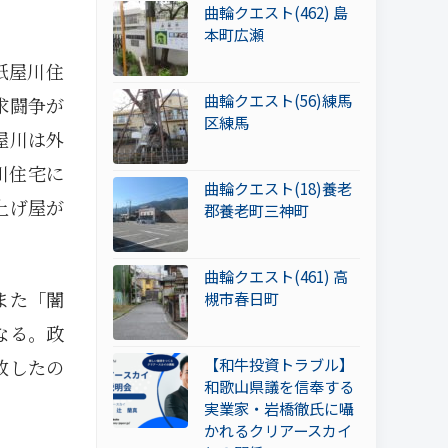
曲輪クエスト(462) 島
本町広瀬
紙屋川住
曲輪クエスト(56)練馬
求闘争が
区練馬
屋川は外
川住宅に
曲輪クエスト(18)養老
上げ屋が
郡養老町三神町
曲輪クエスト(461) 高
また「闇
槻市春日町
なる。政
【和牛投資トラブル】
致したの
和歌山県議を信奉する
実業家・岩橋徹氏に囁
かれるクリアースカイ