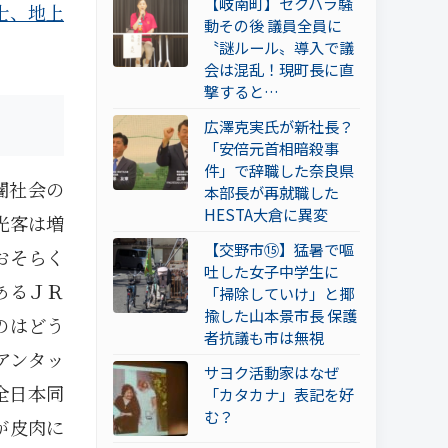
【岐南町】セクハラ騒
士、地上
動その後 議員全員に
〝謎ルール〟導入で議
会は混乱！現町長に直
撃すると…
広澤克実氏が新社長？
「安倍元首相暗殺事
件」で辞職した奈良県
闇社会の
本部長が再就職した
HESTA大倉に異変
光客は増
【交野市⑮】猛暑で嘔
おそらく
吐した女子中学生に
あるＪＲ
「掃除していけ」と揶
揄した山本景市長 保護
のはどう
者抗議も市は無視
アンタッ
サヨク活動家はなぜ
全日本同
「カタカナ」表記を好
む？
が皮肉に