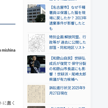
【名古屋市】なぜ千種
署員は保護した猫を現
場に戻したか？ 2013年
遺棄事件が影響したと
も
特別企画 解放同盟、行
政等が 過去に公開した
部落・同和地区リスト
 mishina
【和歌山自民】世耕弘
成氏が復党で 保守分裂
の和歌山市長選にも影
響 ！世耕派・尾崎太郎
県議が有力候補へ
訴訟進行状況 2025年9
月27日現在
トに蠢く