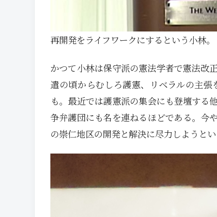
再開発をライフワークにするという小林。
かつて小林は保守派の憲法学者で憲法改
遣の頃からむしろ護憲、リベラルの主張
も。最近では護憲派の集会にも登壇する
争弁護団にも名を連ねるほどである。今
の崇仁地区の開発と解決に尽力しようとい