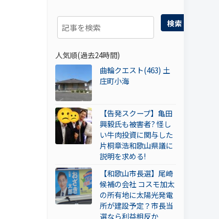
検索
人気順(過去24時間)
曲輪クエスト(463) 土
庄町小海
【告発スクープ】亀田
興毅氏も被害者? 怪し
い牛肉投資に関与した
片桐章浩和歌山県議に
説明を求める!
【和歌山市長選】尾崎
候補の会社 コスモ加太
の所有地に太陽光発電
所が建設予定？市長当
選なら利益相反か