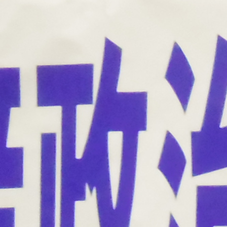
1月
1月
1月
1月
1月
1月
1月
1月
1月
1月
1月
1月
1月
1月
1月
1月
2月
2月
2月
2月
2月
2月
2月
2月
2月
2月
2月
2月
2月
2月
2月
2月
13
12
13
11
11
12
11
10
11
9
0
0
0
0
0
1
13
12
14
12
14
13
12
12
11
13
0
2
3
0
0
1
Posts
Posts
Posts
Posts
Posts
Posts
Posts
Posts
Posts
Posts
Posts
Posts
Posts
Posts
Posts
Post
Posts
Posts
Posts
Posts
Posts
Posts
Posts
Posts
Posts
Posts
Posts
Posts
Posts
Posts
Posts
Post
5月
5月
5月
5月
5月
5月
5月
5月
5月
5月
5月
5月
5月
5月
5月
5月
6月
6月
6月
6月
6月
6月
6月
6月
6月
6月
6月
6月
6月
6月
6月
6月
12
14
11
12
14
12
11
11
11
7
0
0
2
2
0
0
13
13
14
14
15
12
13
13
12
9
0
0
2
0
0
1
Posts
Posts
Posts
Posts
Posts
Posts
Posts
Posts
Posts
Posts
Posts
Posts
Posts
Posts
Posts
Posts
Posts
Posts
Posts
Posts
Posts
Posts
Posts
Posts
Posts
Posts
Posts
Posts
Posts
Posts
Posts
Post
9月
9月
9月
9月
9月
9月
9月
9月
9月
9月
9月
9月
9月
9月
9月
9月
10月
10月
10月
10月
10月
10月
10月
10月
10月
10月
10月
10月
10月
10月
10月
10月
15
13
16
16
14
13
12
12
13
12
0
0
4
2
1
1
15
19
16
13
17
12
13
14
13
11
0
0
7
2
0
1
Posts
Posts
Posts
Posts
Posts
Posts
Posts
Posts
Posts
Posts
Posts
Posts
Posts
Posts
Post
Post
Posts
Posts
Posts
Posts
Posts
Posts
Posts
Posts
Posts
Posts
Posts
Posts
Posts
Posts
Posts
Post