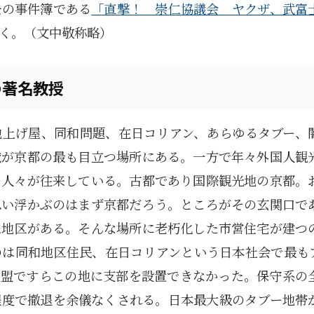
去の事件簿である
「直撃！ 崇仁協議会 ヤクザ、武富
く。（文中敬称略）
の著名教授
地上げ屋、同和問題、在日コリアン、あらゆるタブー、
域が京都の最も目立つ場所にある。一方で年々外国人観
の人々が往来している。古都であり国際観光地の京都。
思い浮かぶのはまず京都だろう。ところがその玄関口で
仁地区がある。そんな場所に老朽化した市営住宅が建つ
のは同和地区住民、在日コリアンという日本社会で最も
同盟ですらこの地に支部を設置できなかった。保守系の
程度で撤退を余儀なくされる。日本最大級のタブー地帯