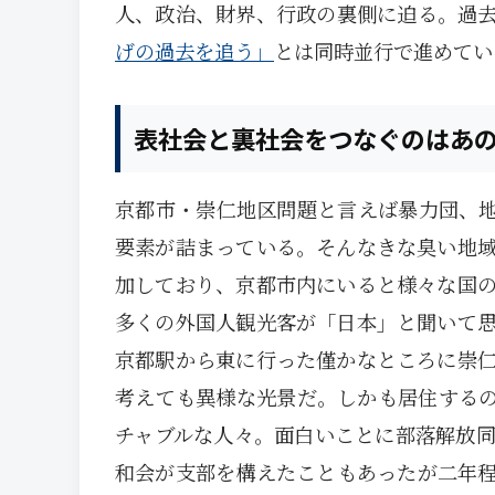
人、政治、財界、行政の裏側に迫る。過
げの過去を追う」
とは同時並行で進めてい
表社会と裏社会をつなぐのはあ
京都市・崇仁地区問題と言えば暴力団、
要素が詰まっている。そんなきな臭い地
加しており、京都市内にいると様々な国
多くの外国人観光客が「日本」と聞いて
京都駅から東に行った僅かなところに崇
考えても異様な光景だ。しかも居住する
チャブルな人々。面白いことに部落解放
和会が支部を構えたこともあったが二年