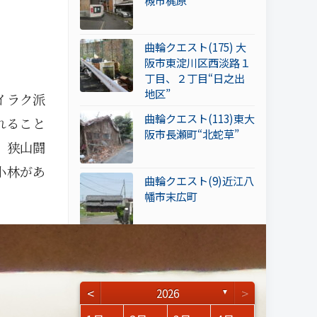
槻市梶原
曲輪クエスト(175) 大
阪市東淀川区西淡路１
丁目、２丁目“日之出
地区”
イラク派
曲輪クエスト(113)東大
れること
阪市長瀬町“北蛇草”
、狭山闘
小林があ
曲輪クエスト(9)近江八
幡市末広町
アーカイブ
<
>
2026
▼