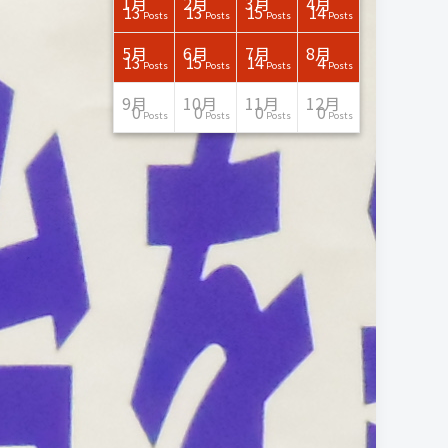
3月
3月
3月
3月
3月
3月
3月
3月
3月
3月
3月
3月
3月
3月
3月
3月
4月
4月
4月
4月
4月
4月
4月
4月
4月
4月
4月
4月
4月
4月
4月
4月
1月
2月
3月
4月
15
17
17
14
14
15
14
12
14
15
0
0
3
0
0
1
16
15
14
16
13
13
12
12
13
13
0
0
3
2
0
0
13
13
15
14
Posts
Posts
Posts
Posts
Posts
Posts
Posts
Posts
Posts
Posts
Posts
Posts
Posts
Posts
Posts
Post
Posts
Posts
Posts
Posts
Posts
Posts
Posts
Posts
Posts
Posts
Posts
Posts
Posts
Posts
Posts
Posts
Posts
Posts
Posts
Posts
7月
7月
7月
7月
7月
7月
7月
7月
7月
7月
7月
7月
7月
7月
7月
7月
8月
8月
8月
8月
8月
8月
8月
8月
8月
8月
8月
8月
8月
8月
8月
8月
5月
6月
7月
8月
15
16
13
16
15
12
15
13
13
13
0
0
0
2
0
0
13
14
10
11
12
10
11
14
7
9
0
0
0
0
4
0
13
15
14
4
Posts
Posts
Posts
Posts
Posts
Posts
Posts
Posts
Posts
Posts
Posts
Posts
Posts
Posts
Posts
Posts
Posts
Posts
Posts
Posts
Posts
Posts
Posts
Posts
Posts
Posts
Posts
Posts
Posts
Posts
Posts
Posts
Posts
Posts
Posts
Posts
11月
11月
11月
11月
11月
11月
11月
11月
11月
11月
11月
11月
11月
11月
11月
11月
12月
12月
12月
12月
12月
12月
12月
12月
12月
12月
12月
12月
12月
12月
12月
12月
9月
10月
11月
12月
13
16
13
13
13
13
14
13
13
13
4
0
2
6
0
1
12
17
14
11
12
12
13
12
10
9
9
0
0
0
1
1
0
0
0
0
Posts
Posts
Posts
Posts
Posts
Posts
Posts
Posts
Posts
Posts
Posts
Posts
Posts
Posts
Posts
Post
Posts
Posts
Posts
Posts
Posts
Posts
Posts
Posts
Posts
Posts
Posts
Posts
Posts
Posts
Post
Post
Posts
Posts
Posts
Posts