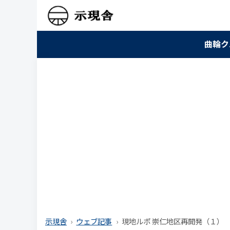
曲輪ク
示現舎
ウェブ記事
現地ルポ 崇仁地区再開発（１）