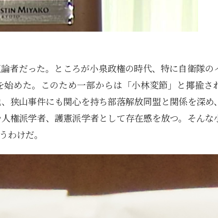
正論者だった。ところが小泉政権の時代、特に自衛隊の
を始めた。このため一部からは「小林変節」と揶揄さ
他、狭山事件にも関心を持ち部落解放同盟と関係を深め
や人権派学者、護憲派学者として存在感を放つ。そんな
うわけだ。