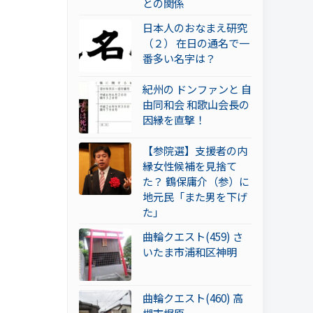
との関係
日本人のおなまえ研究
（２） 在日の通名で一
番多い名字は？
紀州の ドンファンと 自
由同和会 和歌山会長の
因縁を直撃！
【参院選】支援者の内
縁女性候補を見捨て
た？ 鶴保庸介（参）に
地元民「また男を下げ
た」
曲輪クエスト(459) さ
いたま市浦和区神明
曲輪クエスト(460) 高