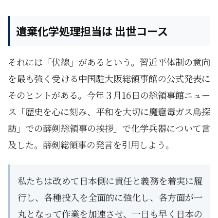
遺棄化学処理担当は 出世コース
それには「伏線」があるという。習近平体制の意向
を最も強く受ける中国駐大阪総領事館の公式発表に
そのヒントがある。今年３月16日の総領事館ニュー
ス「歴史を心に刻み、平和を大切に――魔窟毒ガス島探
訪」での薛剣総領事の挨拶」で化学兵器について言
及した。薛剣総領事の発言を引用しよう。
私たちは改めて日本側に責任と義務を着実に履
行し、各種投入を全面的に強化し、各方面が一
丸となって作業を加速させ、一日も早く日本の