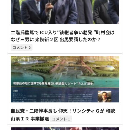
二階氏重篤で ICU入り“後継者争い勃発 ”町村会は
なぜ三男に 衆院新２区 出馬要請したのか？
2
自民党・二階幹事長も 仰天！サンシティＧが 和歌
山県ＩＲ 事業撤退
1