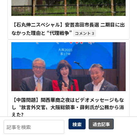
【石丸伸二スペシャル】安芸高田市長選 二期目に出
なかった理由と “代理戦争”
3
【中国問題】関西華商之夜はビデオメッセージもな
し〝放言外交官〟大阪総領事・薛剣氏が公務から消
えた?
検索
過去記事