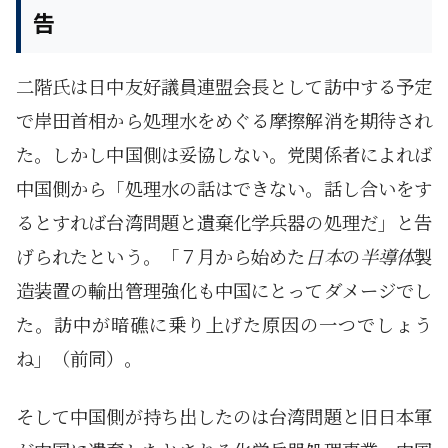
告
二階氏は日中友好議員連盟会長として訪中する予定
で岸田首相から処理水をめぐる摩擦解消を期待され
た。しかし中国側は妥協しない。党関係者によれば
中国側から「処理水の話はできない。話し合いをす
るとすれば台湾問題と遺棄化学兵器の処理だ」と告
げられたという。「７月から始めた
日本
の
半導体
製
造装置の輸出管理強化も中国にとってダメージでし
た。訪中が暗礁に乗り上げた原因の一つでしょう
ね」（前同）。
そして中国側が持ち出したのは台湾問題と旧日本軍