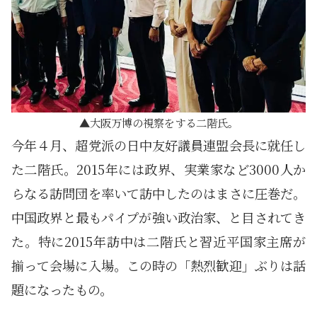
大阪万博の視察をする二階氏。
今年４月、超党派の日中友好議員連盟会長に就任し
た二階氏。2015年には政界、実業家など3000人か
らなる訪問団を率いて訪中したのはまさに圧巻だ。
中国政界と最もパイプが強い政治家、と目されてき
た。特に2015年訪中は二階氏と習近平国家主席が
揃って会場に入場。この時の「熱烈歓迎」ぶりは話
題になったもの。