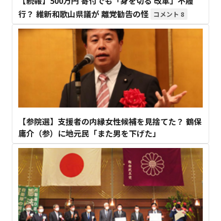
【続報】500万円 寄付でも「身を切る 改革」不履
行？ 維新和歌山県議が 離党勧告の怪
8
【参院選】支援者の内縁女性候補を見捨てた？ 鶴保
庸介（参）に地元民「また男を下げた」