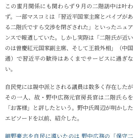
この蜜月関係にも関わらず９月の二階訪中は叶わ
ず。一部マスコミは「習近平国家主席とパイプがあ
る二階氏ですら交渉を閉ざされた」といったニュア
ンスで報道していた。しかし実際は「二階氏が近い
のは曽慶紅元国家副主席、そして王毅外相」（中国
通）で習近平の歓待はあくまでサービスに過ぎな
い。
自民党には親中派とされる議員は数多く存在したが
その一人、故・野中広務元官房長官は二階氏らを
「お客様」と評したという。野中氏周辺が明かした
エピソードを以前、紹介した。
細野豪志を自民に導いたのは 野中広務の「保守二