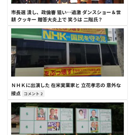
市長選 潰し、政倫審 狙い…過激 ダンスショー＆世
耕 クッキー 贈答大炎上で 笑うは 二階氏？
ＮＨＫに出演した 在米実業家と 立花孝志の 意外な
接点
2