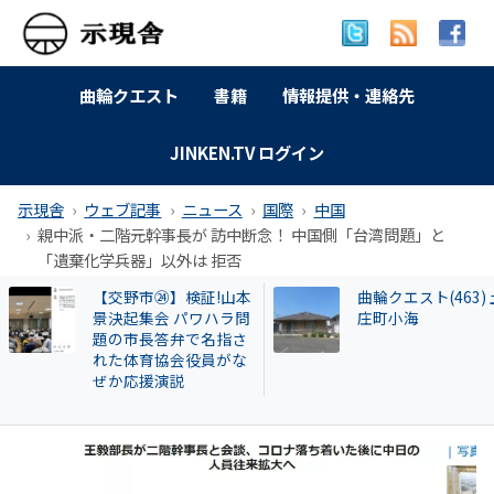
曲輪クエスト
書籍
情報提供・連絡先
JINKEN.TV ログイン
示現舎
ウェブ記事
ニュース
国際
中国
親中派・二階元幹事長が 訪中断念！ 中国側「台湾問題」と
「遺棄化学兵器」以外は 拒否
曲輪クエスト(463) 土
【交野市⑧】職員
庄町小海
ワハラを問う資格
るか？山本景市長
育園誹謗中傷事件
ゾッとする話