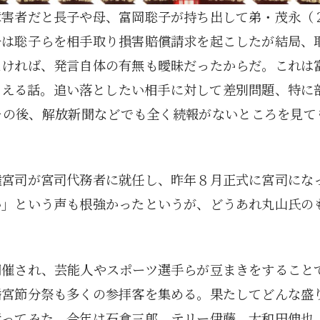
障害者だと長子や母、富岡聡子が持ち出して弟・茂永（
子は聡子らを相手取り損害賠償請求を起こしたが結局、
なければ、発言自体の有無も曖昧だったからだ。これは
りえる話。追い落としたい相手に対して差別問題、特に
の後、解放新聞などでも全く続報がないところを見ても
権宮司が宮司代務者に就任し、昨年８月正式に宮司にな
い」という声も根強かったというが、どうあれ丸山氏の
開催され、芸能人やスポーツ選手らが豆まきをすること
幡宮節分祭も多くの参拝客を集める。果たしてどんな盛
行ってみた。今年は石倉三郎、テリー伊藤、大和田伸也