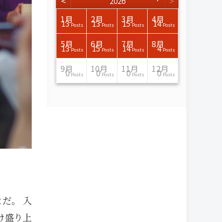
<
>
2026
3月
3月
3月
3月
3月
3月
3月
3月
3月
3月
3月
3月
3月
3月
3月
3月
4月
4月
4月
4月
4月
4月
4月
4月
4月
4月
4月
4月
4月
4月
4月
4月
1月
2月
3月
4月
15
17
17
14
14
15
14
12
14
15
0
0
3
0
0
1
16
15
14
16
13
13
12
12
13
13
0
0
3
2
0
0
13
13
15
14
Posts
Posts
Posts
Posts
Posts
Posts
Posts
Posts
Posts
Posts
Posts
Posts
Posts
Posts
Posts
Post
Posts
Posts
Posts
Posts
Posts
Posts
Posts
Posts
Posts
Posts
Posts
Posts
Posts
Posts
Posts
Posts
Posts
Posts
Posts
Posts
7月
7月
7月
7月
7月
7月
7月
7月
7月
7月
7月
7月
7月
7月
7月
7月
8月
8月
8月
8月
8月
8月
8月
8月
8月
8月
8月
8月
8月
8月
8月
8月
5月
6月
7月
8月
15
16
13
16
15
12
15
13
13
13
0
0
0
2
0
0
13
14
10
11
12
10
11
14
7
9
0
0
0
0
4
0
13
15
14
4
Posts
Posts
Posts
Posts
Posts
Posts
Posts
Posts
Posts
Posts
Posts
Posts
Posts
Posts
Posts
Posts
Posts
Posts
Posts
Posts
Posts
Posts
Posts
Posts
Posts
Posts
Posts
Posts
Posts
Posts
Posts
Posts
Posts
Posts
Posts
Posts
11月
11月
11月
11月
11月
11月
11月
11月
11月
11月
11月
11月
11月
11月
11月
11月
12月
12月
12月
12月
12月
12月
12月
12月
12月
12月
12月
12月
12月
12月
12月
12月
9月
10月
11月
12月
13
16
13
13
13
13
14
13
13
13
4
0
2
6
0
1
12
17
14
11
12
12
13
12
10
9
9
0
0
0
1
1
0
0
0
0
Posts
Posts
Posts
Posts
Posts
Posts
Posts
Posts
Posts
Posts
Posts
Posts
Posts
Posts
Posts
Post
Posts
Posts
Posts
Posts
Posts
Posts
Posts
Posts
Posts
Posts
Posts
Posts
Posts
Posts
Post
Post
Posts
Posts
Posts
Posts
だ。 入
け盛り上