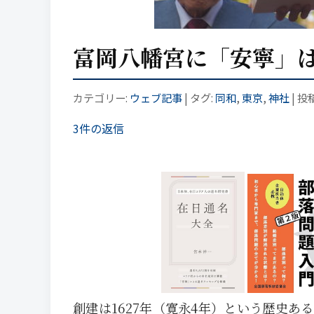
富岡八幡宮に「安寧」
カテゴリー:
ウェブ記事
| タグ:
同和
,
東京
,
神社
| 投
3件の返信
創建は1627年（寛永4年）という歴史