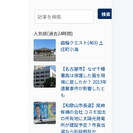
検索
人気順(過去24時間)
曲輪クエスト(463) 土
庄町小海
【名古屋市】なぜ千種
署員は保護した猫を現
場に戻したか？ 2013年
遺棄事件が影響したと
も
【和歌山市長選】尾崎
候補の会社 コスモ加太
の所有地に太陽光発電
所が建設予定？市長当
選なら利益相反か