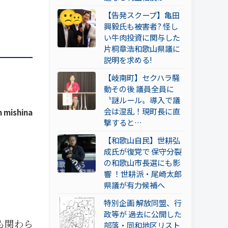
【告発スクープ】亀田
興毅氏も被害者? 怪し
い牛肉投資に関与した
片桐章浩和歌山県議に
説明を求める!
【岐南町】セクハラ騒
動その後 議員全員に
〝謎ルール〟導入で議
会は混乱！現町長に直
 mishina
撃すると…
【和歌山自民】世耕弘
成氏が復党で 保守分裂
の和歌山市長選にも影
響 ！世耕派・尾崎太郎
県議が有力候補へ
特別企画 解放同盟、行
政等が 過去に公開した
も関わら
部落・同和地区リスト