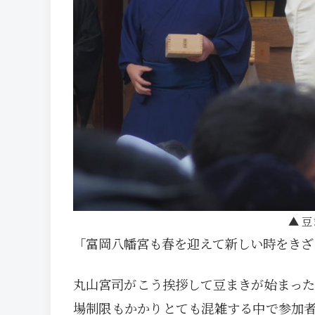
豆
「富岡八幡宮も春を迎えて新しい時をきざ
丸山宮司がこう挨拶して豆まきが始まった
場制限もかかりとても混雑する中で参加