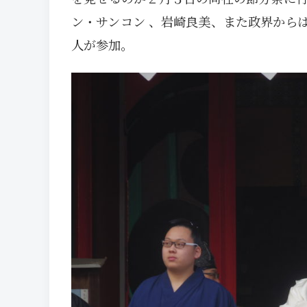
ン・サンコン 、岩崎良美、また政界から
人が参加。