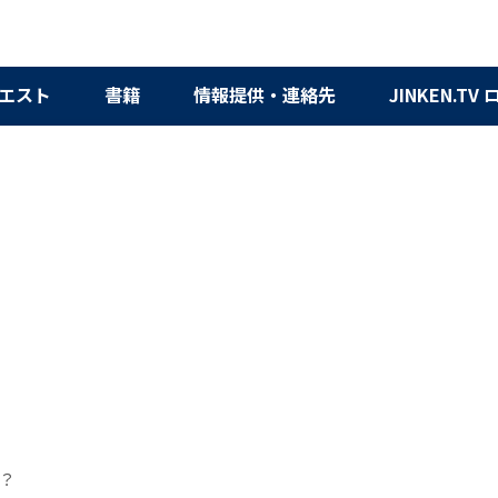
エスト
書籍
情報提供・連絡先
JINKEN.TV
？