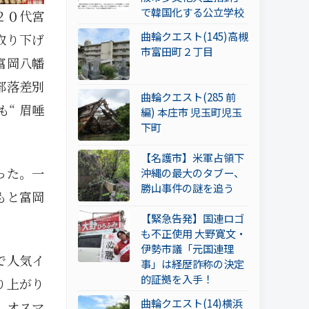
で韓国化する公立学校
２０代宮
曲輪クエスト(145)高槻
取り下げ
市富田町２丁目
富岡八幡
部落差別
曲輪クエスト(285 前
“ 眉唾
編) 本庄市 児玉町児玉
下町
【名護市】米軍占領下
った。一
沖縄の最大のタブー、
勝山事件の謎を追う
もと富岡
【緊急告発】国連ロゴ
も不正使用 大野寛文・
伊勢市議「元国連理
で人気イ
事」は経歴詐称の決定
的証拠を入手！
り上がり
曲輪クエスト(14)横浜
、オスマ