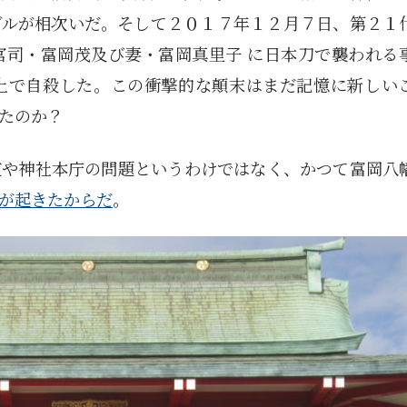
ブルが相次いだ。そして２０１７年１２月７日、第２１
宮司・富岡茂及び妻・富岡真里子 に日本刀で襲われる
上で自殺した。この衝撃的な顛末はまだ記憶に新しい
したのか？
道や神社本庁の問題というわけではなく、かつて富岡八
が起きたからだ
。