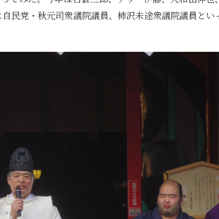
は自民党・秋元司衆議院議員、柿沢未途衆議院議員とい