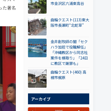
市金沢区六浦東高谷
った著名
曲輪クエスト(113)東大
阪市長瀬町“北蛇草”
金井創牧師の闇「セク
ハラ加担で役職解任」
「沖縄教区から同志社
案件を横取り」「24日
に教区で謝罪も」
曲輪クエスト(460) 高
槻市梶原
アーカイブ
▼