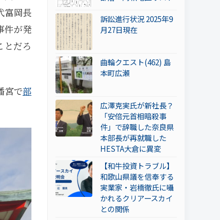
代富岡長
訴訟進行状況 2025年9
事件が発
月27日現在
ことだろ
曲輪クエスト(462) 島
本町広瀬
幡宮で
部
広澤克実氏が新社長？
「安倍元首相暗殺事
件」で辞職した奈良県
本部長が再就職した
HESTA大倉に異変
【和牛投資トラブル】
和歌山県議を信奉する
実業家・岩橋徹氏に囁
かれるクリアースカイ
との関係