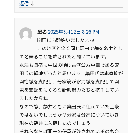
返信
↓
匿名
2025年3月12日 8:26 PM
関宿にも静姓いましたよね
この地区と全く同じ理由で静を名字とし
て名乗ることを許されたと聞いています。
水海も関宿も中世の頃は古河公方重臣である簗
田氏の領地だったと思います。簗田氏は本家筋が
関宿城を支配し、分家筋が水海城を支配して関
東を支配をもくろむ新興勢力たちと抗争してい
ましたからね
なので静、静井ともに簗田氏に仕えていた土豪
ではないでしょうか？分家は分家についていき
現在の静井に入植したのでしょう
それらならば同一の伝承が残されているのも合