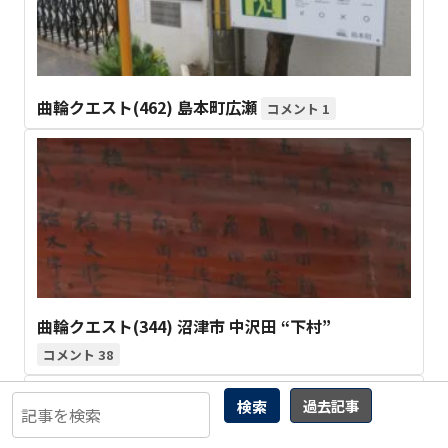
曲輪クエスト(462) 島本町広瀬
1
曲輪クエスト(344) 沼津市 中沢田 “下村”
38
検索
過去記事