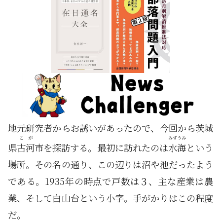
地元研究者からお誘いがあったので、今回から茨城
こが
みずうみ
県
古河
市を探訪する。最初に訪れたのは
水海
という
場所。その名の通り、この辺りは沼や池だったよう
である。1935年の時点で戸数は３、主な産業は農
業、そして白山台という小字。手がかりはこの程度
だ。