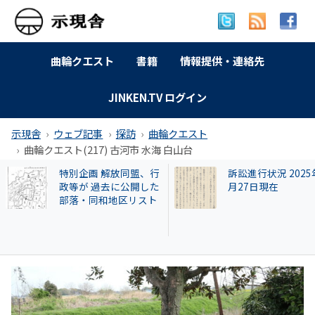
曲輪クエスト
書籍
情報提供・連絡先
JINKEN.TV ログイン
示現舎
ウェブ記事
探訪
曲輪クエスト
曲輪クエスト(217) 古河市 水海 白山台
訴訟進行状況 2025年9
曲輪クエスト(462) 
月27日現在
本町広瀬