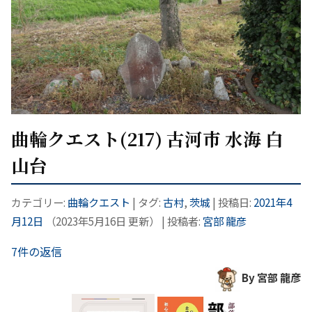
曲輪クエスト(217) 古河市 水海 白
山台
カテゴリー:
曲輪クエスト
| タグ:
古村
,
茨城
| 投稿日:
2021年4
月12日
（
2023年5月16日
更新）
|
投稿者:
宮部 龍彦
7件の返信
By 宮部 龍彦