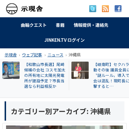
曲輪クエスト
書籍
情報提供・連絡先
JINKEN.TV ログイン
示現舎
ウェブ記事
ニュース
沖縄県
【和歌山市長選】尾崎
【岐南町】セクハ
候補の会社 コスモ加太
動その後 議員全員
の所有地に太陽光発電
〝謎ルール〟導入
所が建設予定？市長当
会は混乱！現町長
選なら利益相反か
撃すると…
カテゴリー別アーカイブ:
沖縄県