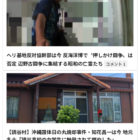
ヘリ基地反対協幹部は今 反海洋博で〝押しかけ闘争〟は
否定 辺野古闘争に集結する昭和の亡霊たち
1
【読谷村】沖縄国体日の丸焼却事件・知花昌一は今 地元
名士「読谷高校の女学生に触発されて燃やした」