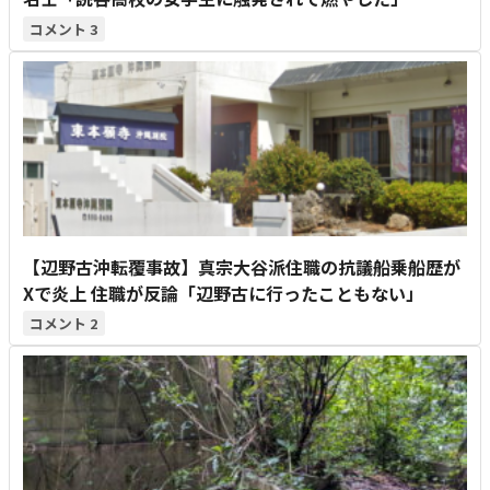
3
【辺野古沖転覆事故】真宗大谷派住職の抗議船乗船歴が
Xで炎上 住職が反論「辺野古に行ったこともない」
2