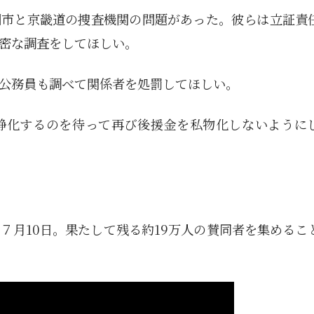
州市と京畿道の捜査機関の問題があった。彼らは立証責
密な調査をしてほしい。
公務員も調べて関係者を処罰してほしい。
静化するのを待って再び後援金を私物化しないように
７月10日。果たして残る約19万人の賛同者を集めるこ