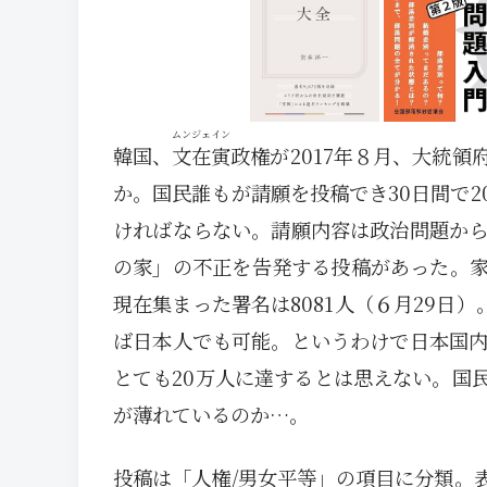
ムンジェイン
韓国、
文在寅
政権が2017年８月、大統領
か。国民誰もが請願を投稿でき30日間で
ければならない。請願内容は政治問題から
の家」の不正を告発する投稿があった。
現在集まった署名は8081人（６月29日）。
ば日本人でも可能。というわけで日本国内
とても20万人に達するとは思えない。国
が薄れているのか…。
投稿は「人権/男女平等」の項目に分類。