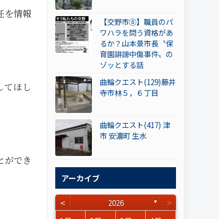
任を情報
【交野市⑧】職員のパ
ワハラを問う資格があ
るか？山本景市長〝保
育園誹謗中傷事件〟の
ゾッとする話
曲輪クエスト(129)藤井
してほし
寺市林５，６丁目
曲輪クエスト(417) 津
市 安濃町 生水
とができ
アーカイブ
<
>
2026
▼