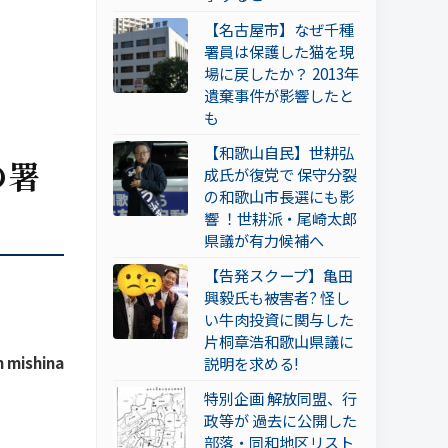
【名古屋市】なぜ千種
署員は保護した猫を現
場に戻したか？ 2013年
遺棄事件が影響したと
も
【和歌山自民】世耕弘
の署
成氏が復党で 保守分裂
の和歌山市長選にも影
響 ！世耕派・尾崎太郎
県議が有力候補へ
【告発スクープ】亀田
興毅氏も被害者? 怪し
い牛肉投資に関与した
片桐章浩和歌山県議に
n mishina
説明を求める!
特別企画 解放同盟、行
政等が 過去に公開した
部落・同和地区リスト