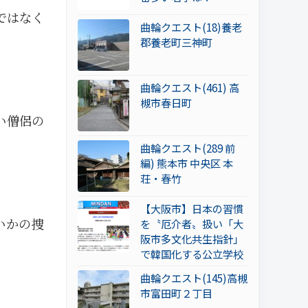
ではなく
曲輪クエスト(18)養老
郡養老町三神町
曲輪クエスト(461) 高
槻市春日町
い僧侶の
曲輪クエスト(289 前
編) 熊本市 中央区 本
荘・春竹
【大阪市】日本の習慣
いかの捜
を〝厄介者〟扱い「大
阪市多文化共生指針」
で韓国化する公立学校
曲輪クエスト(145)高槻
市富田町２丁目