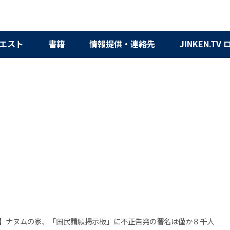
エスト
書籍
情報提供・連絡先
JINKEN.TV
】ナヌムの家、「国民請願掲示板」に不正告発の署名は僅か８千人