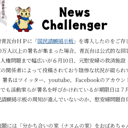
府青瓦台ＨＰに「
国民請願
掲示板
」を導入したのをご存
20万人以上の署名が集まった場合、青瓦台は公式的な回
人権問題まで幅広いが６月10日、元慰安婦の救済施設
家の関係者によって投稿されており陰惨な状況が綴られ
署名はツイッター、youtube、Facebookのアカウ
でも活動家らが署名を呼びかけれているが期限日は７月
民請願掲示板の周知が進んでいないのか、慰安婦問題自
表題には「分かち合いの家（ナヌムの家）をおばあちゃ