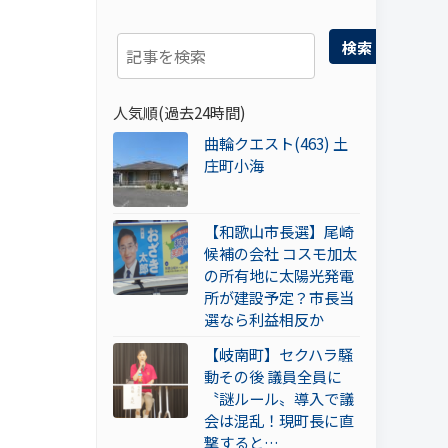
検索
人気順(過去24時間)
曲輪クエスト(463) 土
庄町小海
【和歌山市長選】尾崎
候補の会社 コスモ加太
の所有地に太陽光発電
所が建設予定？市長当
選なら利益相反か
【岐南町】セクハラ騒
動その後 議員全員に
〝謎ルール〟導入で議
会は混乱！現町長に直
撃すると…