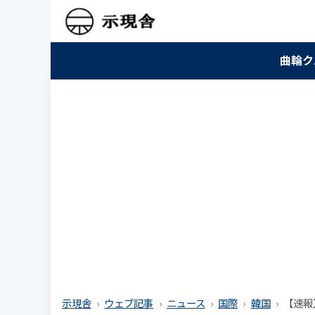
曲輪ク
示現舎
ウェブ記事
ニュース
国際
韓国
【速報