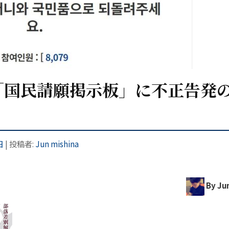
「国民請願掲示板」に不正告発
日
|
投稿者:
Jun mishina
By Ju