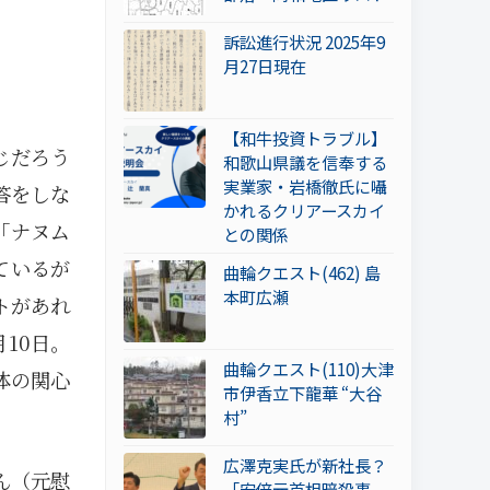
訴訟進行状況 2025年9
月27日現在
【和牛投資トラブル】
じだろう
和歌山県議を信奉する
実業家・岩橋徹氏に囁
答をしな
かれるクリアースカイ
「ナヌム
との関係
ているが
曲輪クエスト(462) 島
本町広瀬
ントがあれ
10日。
曲輪クエスト(110)大津
体の関心
市伊香立下龍華 “大谷
村”
広澤克実氏が新社長？
ん（元慰
「安倍元首相暗殺事