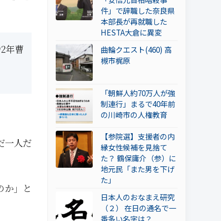
件」で辞職した奈良県
本部長が再就職した
HESTA大倉に異変
2年曹
曲輪クエスト(460) 高
槻市梶原
「朝鮮人約70万人が強
制連行」まるで40年前
の川崎市の人権教育
【参院選】支援者の内
だ一人だ
縁女性候補を見捨て
た？ 鶴保庸介（参）に
地元民「また男を下げ
た」
のか」と
日本人のおなまえ研究
（２） 在日の通名で一
番多い名字は？