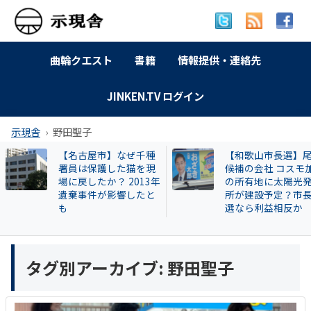
曲輪クエスト
書籍
情報提供・連絡先
JINKEN.TV ログイン
示現舎
野田聖子
なぜ千種
【和歌山市長選】尾崎
【告発ス
た猫を現
候補の会社 コスモ加太
興毅氏も
2013年
の所有地に太陽光発電
い牛肉投
響したと
所が建設予定？市長当
片桐章浩
選なら利益相反か
説明を求
タグ別アーカイブ:
野田聖子