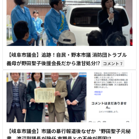
【岐阜市議会】追跡！自民・野本市議 消防団トラブル
義母が野田聖子後援会長だから激甘処分⁉
7
【岐阜市議会】市議の暴行報道後なぜか〝野田聖子元秘
書〟渡辺副議長が辞任 市職員との不倫が原因⁉