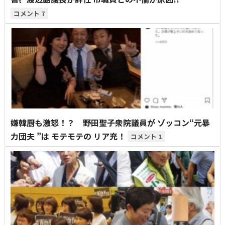
7
嫌韓厨も激怒！？ 野田聖子衆院議員が ゾッコン“元暴
力団夫 ”は モテモテの リア充！
1