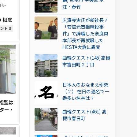
荘・春竹
 根底
広澤克実氏が新社長？
「安倍元首相暗殺事
8
件」で辞職した奈良県
本部長が再就職した
HESTA大倉に異変
曲輪クエスト(145)高槻
市富田町２丁目
日本人のおなまえ研究
（２） 在日の通名で一
番多い名字は？
松聖は
ーター・
曲輪クエスト(461) 高
槻市春日町