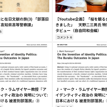
と在日文献の旅(3) 「部落旧
【Youtube企画】「桜を観
 高知県高等警察課」
きました」 天野二三男氏 特
タビュー（自由同和会編）
5
6
ーク・ラムザイヤー教授『ア
Ｊ・マーク・ラムザイヤー教
ィティ政治の 発明について:
イデンティティ政治の 発明に
ける 被差別部落民』③
日本における 被差別部落民』