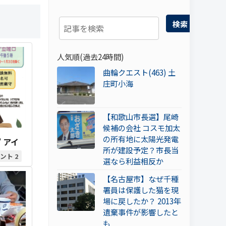
検索
人気順(過去24時間)
曲輪クエスト(463) 土
庄町小海
【和歌山市長選】尾崎
候補の会社 コスモ加太
の所有地に太陽光発電
 アイ
所が建設予定？市長当
2
選なら利益相反か
【名古屋市】なぜ千種
署員は保護した猫を現
場に戻したか？ 2013年
遺棄事件が影響したと
も