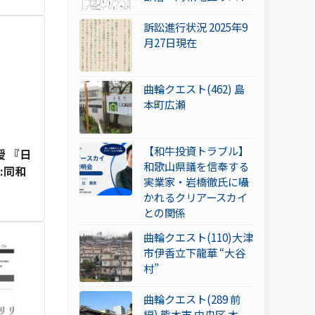
訴訟進行状況 2025年9
月27日現在
曲輪クエスト(462) 島
本町広瀬
【和牛投資トラブル】
 『日
和歌山県議を信奉する
:同和
実業家・岩橋徹氏に囁
かれるクリアースカイ
との関係
曲輪クエスト(110)大津
市伊香立下龍華 “大谷
村”
曲輪クエスト(289 前
編) 熊本市 中央区 本