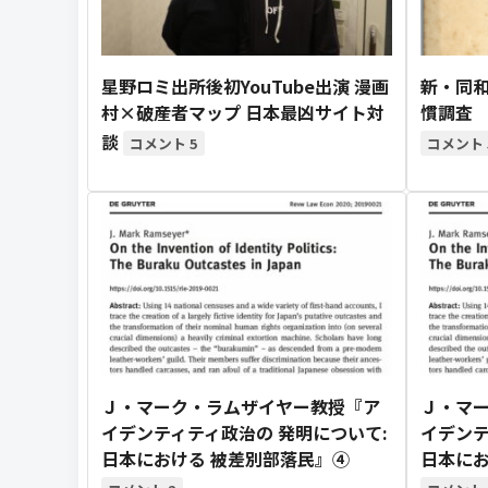
星野ロミ出所後初YouTube出演 漫画
新・同和
村×破産者マップ 日本最凶サイト対
慣調査
談
5
Ｊ・マーク・ラムザイヤー教授『ア
Ｊ・マ
イデンティティ政治の 発明について:
イデンテ
日本における 被差別部落民』④
日本にお