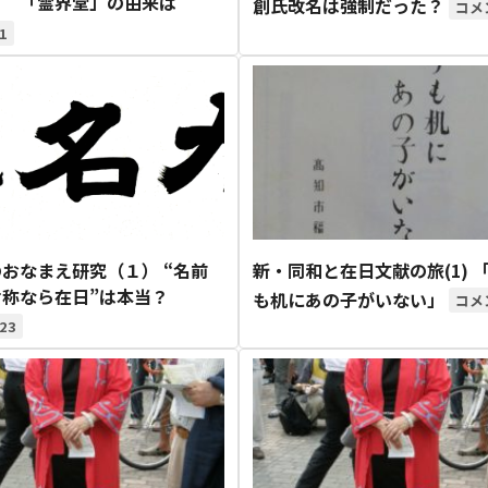
？ 「霊界堂」の由来は
創氏改名は強制だった？
1
おなまえ研究（１） “名前
新・同和と在日文献の旅(1) 
対称なら在日”は本当？
も机にあの子がいない」
23
1月
1月
1月
1月
1月
1月
1月
1月
1月
1月
1月
1月
1月
1月
1月
1月
2月
2月
2月
2月
2月
2月
2月
2月
2月
2月
2月
2月
2月
2月
2月
2月
13
13
13
11
11
12
11
10
11
9
0
0
0
0
0
1
13
13
14
12
14
13
12
12
11
13
0
2
3
0
0
1
Posts
Posts
Posts
Posts
Posts
Posts
Posts
Posts
Posts
Posts
Posts
Posts
Posts
Posts
Posts
Post
Posts
Posts
Posts
Posts
Posts
Posts
Posts
Posts
Posts
Posts
Posts
Posts
Posts
Posts
Posts
Post