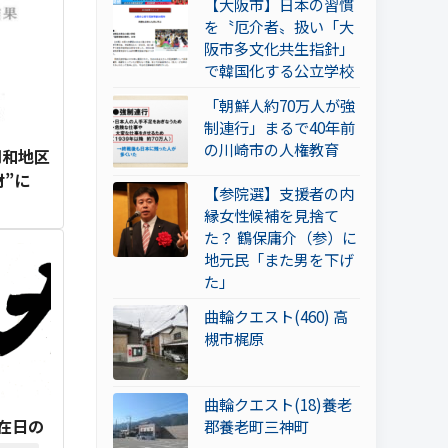
【大阪市】日本の習慣
を〝厄介者〟扱い「大
阪市多文化共生指針」
で韓国化する公立学校
「朝鮮人約70万人が強
制連行」まるで40年前
の川崎市の人権教育
同和地区
材”に
【参院選】支援者の内
縁女性候補を見捨て
た？ 鶴保庸介（参）に
地元民「また男を下げ
た」
曲輪クエスト(460) 高
槻市梶原
曲輪クエスト(18)養老
在日の
郡養老町三神町