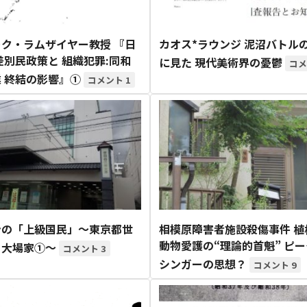
ク・ラムザイヤー教授 『日
カオス*ラウンジ 泥沼バトルの
差別民政策と 組織犯罪:同和
に見た 現代美術界の憂鬱
 終結の影響』①
1
ンの「上級国民」～東京都世
相模原障害者施設殺傷事件 植
動物愛護の“理論的首魁” ピ
・大場家①～
3
シンガーの思想？
9