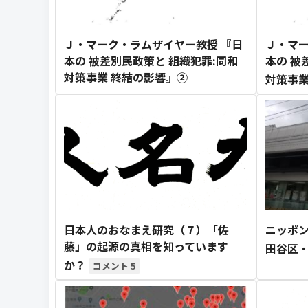
Ｊ・マーク・ラムザイヤー教授 『日
Ｊ・マー
本の 被差別民政策と 組織犯罪:同和
本の 被
対策事業 終結の影響』②
対策事業
日本人のおなまえ研究（７）「佐
ニッポ
藤」の起源の真相を知っています
田谷区
か？
5