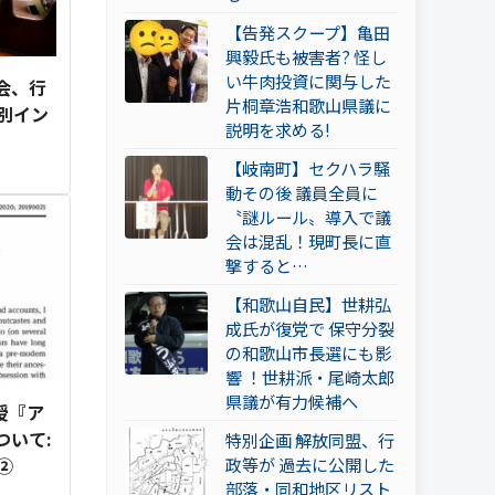
【告発スクープ】亀田
興毅氏も被害者? 怪し
い牛肉投資に関与した
る会、行
片桐章浩和歌山県議に
別イン
説明を求める!
【岐南町】セクハラ騒
動その後 議員全員に
〝謎ルール〟導入で議
会は混乱！現町長に直
撃すると…
【和歌山自民】世耕弘
成氏が復党で 保守分裂
の和歌山市長選にも影
響 ！世耕派・尾崎太郎
県議が有力候補へ
授『ア
ついて:
特別企画 解放同盟、行
②
政等が 過去に公開した
部落・同和地区リスト