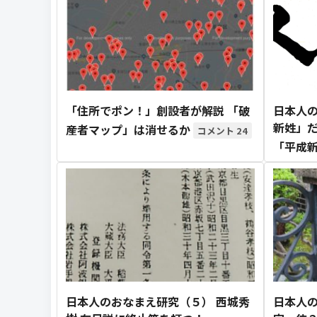
「住所でポン！」創設者が解説 「破
日本人の
新姓」だ
産者マップ」は消せるか
24
「平成
日本人のおなまえ研究（５） 西城秀
日本人の