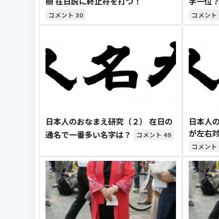
樹 在日説に終止符を打つ！
字一位
30
日本人のおなまえ研究（２） 在日の
日本人の
が左右
通名で一番多い名字は？
49