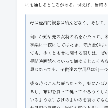
にも通じるところがある。例えば、当時の
母は経済的観念は殆んどなく、そして、
何回か勤め先の女将の名をかたって、
享楽に一夜にしてはたき、時折金がは
ても、少くとも食に関する限りは、ぜ
昼間映画館へはいって悔ゆるところも
思はあっても、子供達の学用品は何一つ
或る時はこんな事もあった。妹にかば
るし、布切を買って縫ってやろうとし
いるような手さげのよいのを買っても
た母親の言葉を、当然の事のように、臆