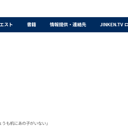
エスト
書籍
情報提供・連絡先
JINKEN.TV
きょうも机にあの子がいない」