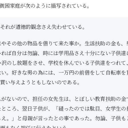
貧困家庭が次のように描写されている。
それが道徳的観念さえ失わせている。
米やその他の物品を借りて来た事か。生活扶助の金も、
いれば自分は勿論、時には学用品さえ十分にない子供達
い沢のし放題をさせ、学校を休んでいる子供達をつれて
ない。好きな男の為には、一万円の前借をして自転車を
買い与えようともしないのである。
んがないので、担任の女先生は、とぼしい教育扶助の金
たところ、翌日子供が、「縫ったのでは駄目、女学生の
らえ。」と母親が言ったとの事であった。勿論、子供も
面もなく担任に伝えたという。