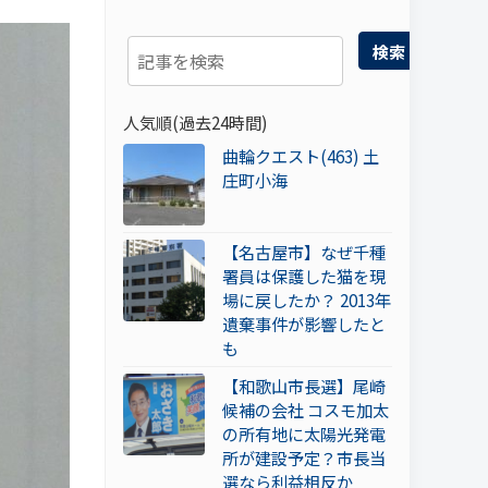
検索
人気順(過去24時間)
曲輪クエスト(463) 土
庄町小海
【名古屋市】なぜ千種
署員は保護した猫を現
場に戻したか？ 2013年
遺棄事件が影響したと
も
【和歌山市長選】尾崎
候補の会社 コスモ加太
の所有地に太陽光発電
所が建設予定？市長当
選なら利益相反か