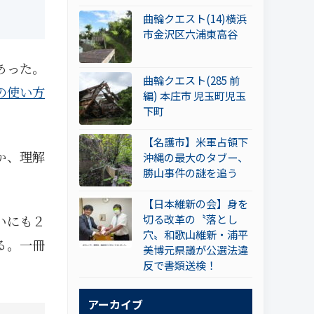
曲輪クエスト(14)横浜
市金沢区六浦東高谷
あった。
曲輪クエスト(285 前
の使い方
編) 本庄市 児玉町児玉
下町
【名護市】米軍占領下
か、理解
沖縄の最大のタブー、
勝山事件の謎を追う
【日本維新の会】身を
切る改革の〝落とし
いにも２
穴〟和歌山維新・浦平
る。一冊
美博元県議が公選法違
反で書類送検！
アーカイブ