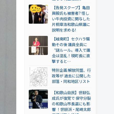
【告発スクープ】亀田
興毅氏も被害者? 怪し
い牛肉投資に関与した
片桐章浩和歌山県議に
説明を求める!
【岐南町】セクハラ騒
動その後 議員全員に
〝謎ルール〟導入で議
会は混乱！現町長に直
撃すると…
特別企画 解放同盟、行
政等が 過去に公開した
部落・同和地区リスト
【和歌山自民】世耕弘
成氏が復党で 保守分裂
の和歌山市長選にも影
響 ！世耕派・尾崎太郎