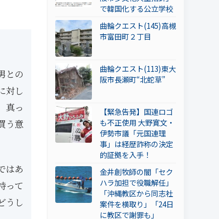
で韓国化する公立学校
曲輪クエスト(145)高槻
市富田町２丁目
曲輪クエスト(113)東大
男との
阪市長瀬町“北蛇草”
に対し
、真っ
【緊急告発】国連ロゴ
も不正使用 大野寛文・
買う意
伊勢市議「元国連理
事」は経歴詐称の決定
的証拠を入手！
ではあ
金井創牧師の闇「セク
ハラ加担で役職解任」
持って
「沖縄教区から同志社
どうし
案件を横取り」「24日
に教区で謝罪も」