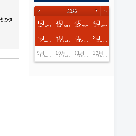
<
>
2026
▼
政のタ
3月
3月
3月
3月
3月
3月
3月
3月
3月
3月
3月
3月
3月
3月
3月
3月
4月
4月
4月
4月
4月
4月
4月
4月
4月
4月
4月
4月
4月
4月
4月
4月
1月
2月
3月
4月
15
17
17
14
14
15
14
12
14
15
0
0
3
0
0
1
16
15
14
16
13
13
12
12
13
13
0
0
3
2
0
0
13
13
15
14
。
Posts
Posts
Posts
Posts
Posts
Posts
Posts
Posts
Posts
Posts
Posts
Posts
Posts
Posts
Posts
Post
Posts
Posts
Posts
Posts
Posts
Posts
Posts
Posts
Posts
Posts
Posts
Posts
Posts
Posts
Posts
Posts
Posts
Posts
Posts
Posts
7月
7月
7月
7月
7月
7月
7月
7月
7月
7月
7月
7月
7月
7月
7月
7月
8月
8月
8月
8月
8月
8月
8月
8月
8月
8月
8月
8月
8月
8月
8月
8月
5月
6月
7月
8月
15
16
13
16
15
12
15
13
13
13
0
0
0
2
0
0
13
14
10
11
12
10
11
14
7
9
0
0
0
0
4
0
13
15
14
4
Posts
Posts
Posts
Posts
Posts
Posts
Posts
Posts
Posts
Posts
Posts
Posts
Posts
Posts
Posts
Posts
Posts
Posts
Posts
Posts
Posts
Posts
Posts
Posts
Posts
Posts
Posts
Posts
Posts
Posts
Posts
Posts
Posts
Posts
Posts
Posts
11月
11月
11月
11月
11月
11月
11月
11月
11月
11月
11月
11月
11月
11月
11月
11月
12月
12月
12月
12月
12月
12月
12月
12月
12月
12月
12月
12月
12月
12月
12月
12月
9月
10月
11月
12月
13
16
13
13
13
13
14
13
13
13
4
0
2
6
0
1
12
17
14
11
12
12
13
12
10
9
9
0
0
0
1
1
0
0
0
0
Posts
Posts
Posts
Posts
Posts
Posts
Posts
Posts
Posts
Posts
Posts
Posts
Posts
Posts
Posts
Post
Posts
Posts
Posts
Posts
Posts
Posts
Posts
Posts
Posts
Posts
Posts
Posts
Posts
Posts
Post
Post
Posts
Posts
Posts
Posts