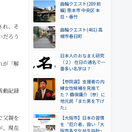
曲輪クエスト(289 前
編) 熊本市 中央区 本
荘・春竹
され、そ
曲輪クエスト(461) 高
いだろう
槻市春日町
日本人のおなまえ研究
（２） 在日の通名で一
れが「解
番多い名字は？
【参院選】支援者の内
縁女性候補を見捨て
活動記録
た？ 鶴保庸介（参）に
地元民「また男を下げ
た」
で父親を
【大阪市】日本の習慣
を〝厄介者〟扱い「大
が、現在
阪市多文化共生指針」