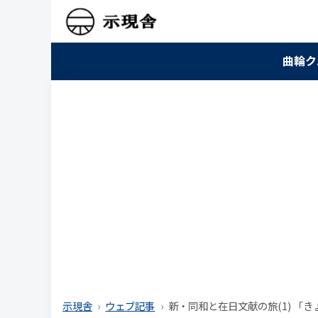
曲輪ク
示現舎
ウェブ記事
新・同和と在日文献の旅(1) 「