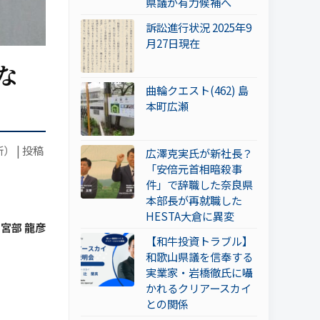
県議が有力候補へ
訴訟進行状況 2025年9
月27日現在
な
曲輪クエスト(462) 島
本町広瀬
新）
|
投稿
広澤克実氏が新社長？
「安倍元首相暗殺事
件」で辞職した奈良県
本部長が再就職した
HESTA大倉に異変
 宮部 龍彦
【和牛投資トラブル】
和歌山県議を信奉する
実業家・岩橋徹氏に囁
かれるクリアースカイ
との関係