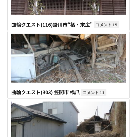
曲輪クエスト(116)掛川市“橘・末広”
15
曲輪クエスト(303) 笠間市 橋爪
11