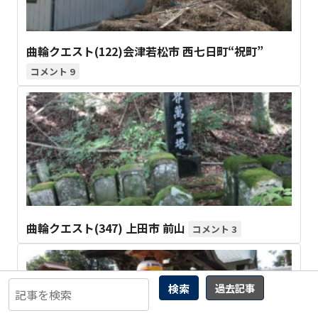
曲輪クエスト(122)会津若松市 西七日町“祝町”
9
曲輪クエスト(347) 上田市 前山
3
検索
過去記事