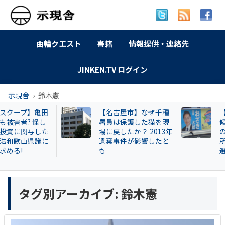
曲輪クエスト
書籍
情報提供・連絡先
JINKEN.TV ログイン
示現舎
鈴木憲
田
【名古屋市】なぜ千種
【和歌山市長選
し
署員は保護した猫を現
候補の会社 コ
た
場に戻したか？ 2013年
の所有地に太陽
に
遺棄事件が影響したと
所が建設予定？
も
選なら利益相反
タグ別アーカイブ:
鈴木憲