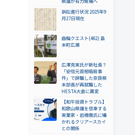
県議が有力候補へ
訴訟進行状況 2025年9
月27日現在
曲輪クエスト(462) 島
本町広瀬
広澤克実氏が新社長？
「安倍元首相暗殺事
件」で辞職した奈良県
本部長が再就職した
HESTA大倉に異変
【和牛投資トラブル】
和歌山県議を信奉する
実業家・岩橋徹氏に囁
かれるクリアースカイ
との関係