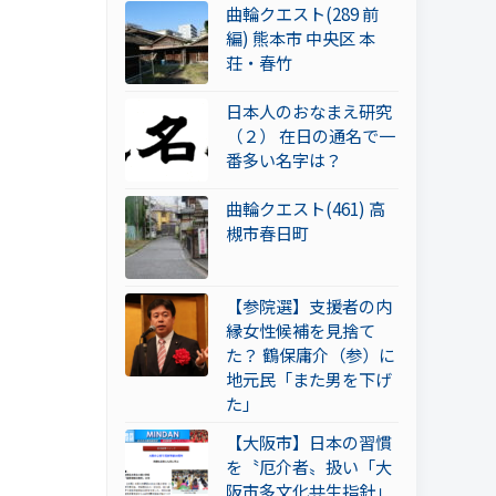
曲輪クエスト(289 前
編) 熊本市 中央区 本
荘・春竹
日本人のおなまえ研究
（２） 在日の通名で一
番多い名字は？
曲輪クエスト(461) 高
槻市春日町
【参院選】支援者の内
縁女性候補を見捨て
た？ 鶴保庸介（参）に
地元民「また男を下げ
た」
【大阪市】日本の習慣
を〝厄介者〟扱い「大
阪市多文化共生指針」