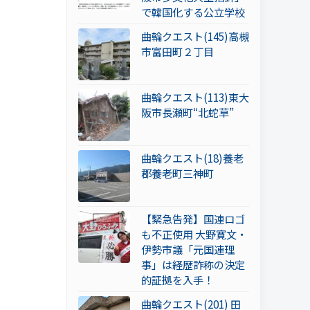
で韓国化する公立学校
曲輪クエスト(145)高槻
市富田町２丁目
曲輪クエスト(113)東大
阪市長瀬町“北蛇草”
曲輪クエスト(18)養老
郡養老町三神町
【緊急告発】国連ロゴ
も不正使用 大野寛文・
伊勢市議「元国連理
事」は経歴詐称の決定
的証拠を入手！
曲輪クエスト(201) 田