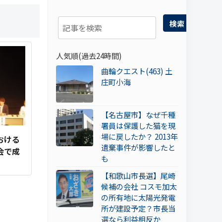
検索
人気順(過去24時間)
曲輪クエスト(463) 土
庄町小海
【名古屋市】なぜ千種
署員は保護した猫を現
場に戻したか？ 2013年
おける
遺棄事件が影響したと
会で成
も
【和歌山市長選】尾崎
候補の会社 コスモ加太
の所有地に太陽光発電
所が建設予定？市長当
選なら利益相反か