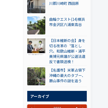
川郡川崎町 西田原
曲輪クエスト(14)横浜
市金沢区六浦東高谷
【日本維新の会】身を
切る改革の〝落とし
穴〟和歌山維新・浦平
美博元県議が公選法違
反で書類送検！
【名護市】米軍占領下
沖縄の最大のタブー、
勝山事件の謎を追う
アーカイブ
▼