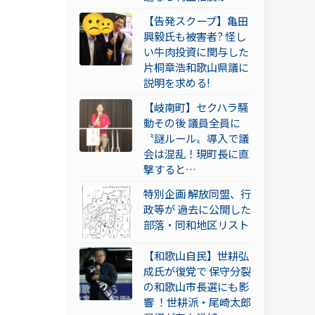
【告発スクープ】亀田
興毅氏も被害者? 怪し
い牛肉投資に関与した
片桐章浩和歌山県議に
説明を求める!
【岐南町】セクハラ騒
動その後 議員全員に
〝謎ルール〟導入で議
会は混乱！現町長に直
撃すると…
特別企画 解放同盟、行
政等が 過去に公開した
部落・同和地区リスト
【和歌山自民】世耕弘
成氏が復党で 保守分裂
の和歌山市長選にも影
響 ！世耕派・尾崎太郎