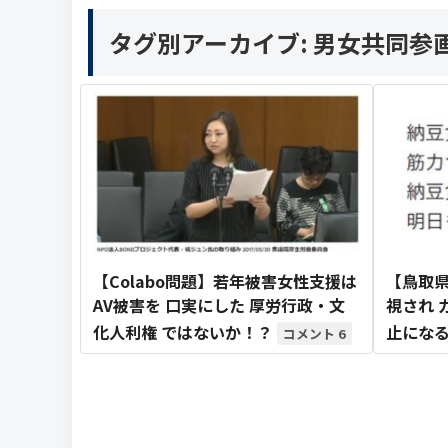
タグ別アーカイブ:
男女共同参
【Colabo問題】若年被害女性支援は
【鳥取県
AV被害を 口実にした 厚労行政・文
視され 
化人利権 ではないか！？
止にな
6