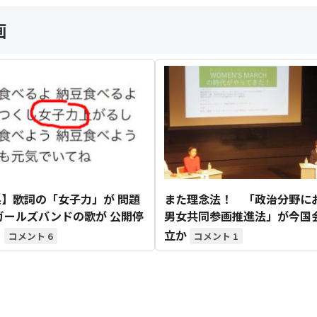
画
】歌詞の「女子力」が 問題
また理念法！ 「政治分野に
ガールズバンドの歌が 公開停
男女共同参画推進法」が今国
る
立か
6
1